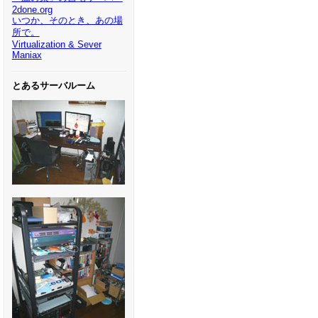
2done.org
いつか、そのとき、あの場
所で。
Virtualization & Sever
Maniax
とあるサーバルーム