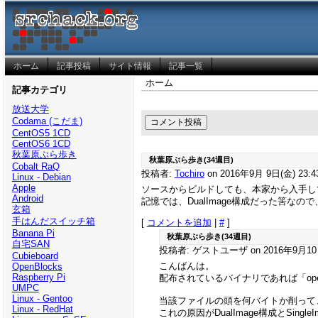
ホーム
記事投稿
サイト情報
記事一覧
ホーム
記事カテゴリ
放送大学
Codama (こだま)
CentOS5 1CD
CentOS6 1CD
秋葉原ぶら歩き
秋葉原ぶら歩き(34週目)
Cobalt RaQ
投稿者:
Tochiro
on 2016年9月 9日(金) 23:4
Linux - Debian
Apple
ソースからビルドしても、本家から入手し
Android
記憶では、DualImage構成だった筈なの
玄箱
手はんだスイッチ箱
[
コメントを追加
|
#
]
Banana Pi
秋葉原ぶら歩き(34週目)
自宅SAN
投稿者: ゲストユーザ on 2016年9月10日(
Cubieboard
こんばんは。
OpenBlocks
Raspberry Pi
配布されているバイナリであれば「openwrt-15
UMPC
Linux - Gentoo
当該ファイルの頭を何バイトか削って、
Linux - RedHat
これの原因がDualImage構成とSing