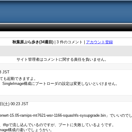
秋葉原ぶら歩き(34週目)
| 3 件のコメント |
アカウント登録
サイト管理者はコメントに関する責任を負いません。
3 JST
ても起動できますよ。
で、SingleImage構成にブートローダの設定は変更しないといけません。
土) 00:23 JST
.05-ramips-mt7621-wsr-1166-squashfs-sysupgrade.bin」でいい
tftpで流し込んでいるのですが、ブートに失敗しているようです。
leImage構成の違いでしょうかい。