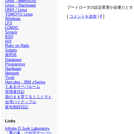
Linux - openSuSE
Linux - Slackware
ブートローダの設定変更が必要だとす
UNIX / Linux
TOMOYO Linux
[
コメントを追加
|
#
]
Windows
LFS
LOMAC
Smack
BSD
AIX
Ruby on Rails
Solaris
仮想化
Database
Programing
Hardware
Network
Tivoli
Hercules - IBM zSeries
とあるサーバルーム
管理者日記
袋のまま育てるミニトマト
台湾パイナップル
変化朝顔日記
Links
Infinite D Junk Laboratory
「鷹の巣」の自宅サーバー