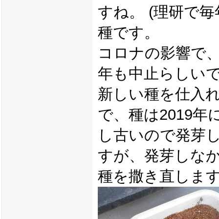
すね。 (理研で
種です。
コロナの影響で
年も中止らしい
新しい種を仕入
で、種は2019
し古いので発芽
すが、発芽しな
種を撒き直しま