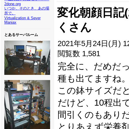
2done.org
いつか、そのとき、あの場
変化朝顔日記(20
所で。
Virtualization & Sever
Maniax
くさん
とあるサーバルーム
2021年5月24日(月) 12
閲覧数 1,581
完全に、だめだっ
種も出てますね
この鉢サイズだと
だけど、10程出
間引くのもあり
とりあえず栄養