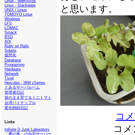
Linux - openSuSE
Linux - Slackware
と思います。
UNIX / Linux
TOMOYO Linux
Windows
LFS
LOMAC
Smack
BSD
AIX
Ruby on Rails
Solaris
仮想化
Database
Programing
Hardware
Network
Tivoli
Hercules - IBM zSeries
とあるサーバルーム
管理者日記
袋のまま育てるミニトマト
台湾パイナップル
変化朝顔日記
コメ
Links
コメン
Infinite D Junk Laboratory
「鷹の巣」の自宅サーバー