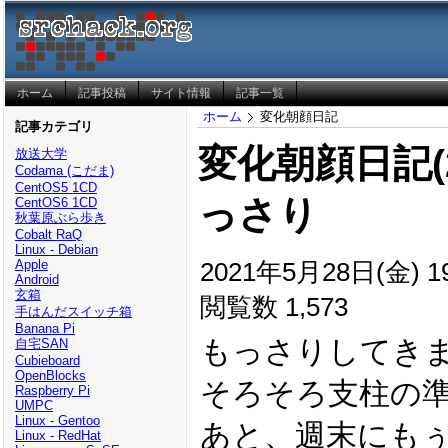
ホーム
記事投稿
サイト情報
記事一覧
ホーム
変化朝顔日記
記事カテゴリ
変化朝顔日記(20
放送大学
Codama (こだま)
CentOS5 1CD
っさり
CentOS6 1CD
秋葉原ぶら歩き
Cobalt RaQ
Linux - Debian
2021年5月28日(金) 19
Apple
Android
玄箱
閲覧数 1,573
手はんだスイッチ箱
Banana Pi
もっさりしてき
自宅SAN
Cubieboard
OpenBlocks
そろそろ支柱の
Raspberry Pi
UMPC
Linux - Gentoo
あと、週末にも
Linux - RedHat