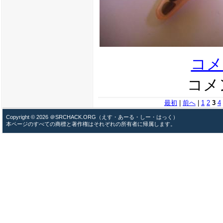
コメ
コメン
最初
|
前へ
|
1
2
3
4
Copyright © 2026 ＠SRCHACK.ORG（えす・あーる・しー・はっく）
本ページのすべての商標と著作権はそれぞれの所有者に帰属します。