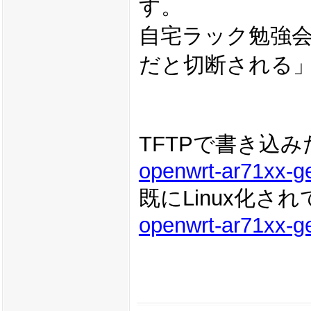
す。
自宅ラック勉強会
だと切断される
TFTPで書き込
openwrt-ar71xx-ge
既にLinux化
openwrt-ar71xx-g