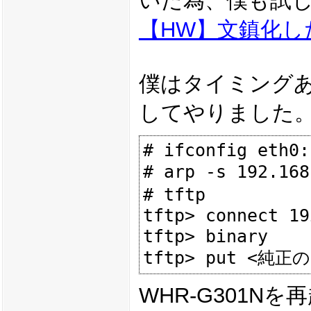
いた為、僕も試
【HW】文鎮化した
僕はタイミングあ
してやりました
# ifconfig eth0:
# arp -s 192.16
# tftp

tftp> connect 19
tftp> binary

WHR-G301N