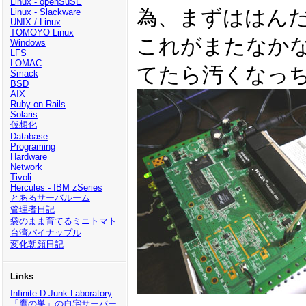
Linux - openSuSE
為、まずははん
Linux - Slackware
UNIX / Linux
TOMOYO Linux
これがまたなか
Windows
LFS
LOMAC
てたら汚くなっ
Smack
BSD
AIX
Ruby on Rails
Solaris
仮想化
Database
Programing
Hardware
Network
Tivoli
Hercules - IBM zSeries
とあるサーバルーム
管理者日記
袋のまま育てるミニトマト
台湾パイナップル
変化朝顔日記
Links
Infinite D Junk Laboratory
「鷹の巣」の自宅サーバー