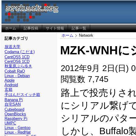
ホーム
記事投稿
サイト情報
記事一覧
ホーム
Network
記事カテゴリ
MZK-WNH
放送大学
Codama (こだま)
CentOS5 1CD
CentOS6 1CD
2012年9月 2日(日) 0
秋葉原ぶら歩き
Cobalt RaQ
Linux - Debian
閲覧数 7,745
Apple
Android
玄箱
路上で投売りされてい
手はんだスイッチ箱
Banana Pi
にシリアル繋げ
自宅SAN
Cubieboard
OpenBlocks
シリアルのパタ
Raspberry Pi
UMPC
Linux - Gentoo
しかし、Buff
Linux - RedHat