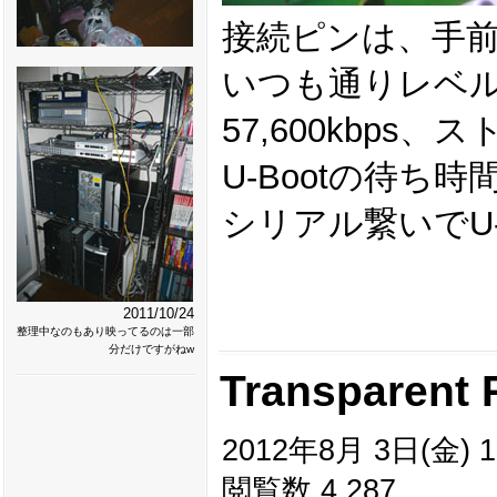
接続ピンは、手前から
いつも通りレベ
57,600kbp
U-Bootの待
シリアル繋いでU
2011/10/24
整理中なのもあり映ってるのは一部
分だけですがねw
Transparent
2012年8月 3日(金) 1
閲覧数 4,287