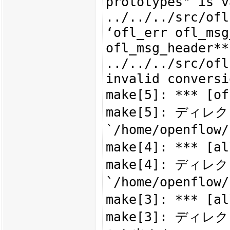
prototypes" is v
../../../src/ofl
‘ofl_err ofl_msg
ofl_msg_header**
../../../src/ofl
invalid conversi
make[5]: *** [o
make[5]: ディレク
`/home/openflow
make[4]: *** [a
make[4]: ディレク
`/home/openflow
make[3]: *** [a
make[3]: ディレクトリ