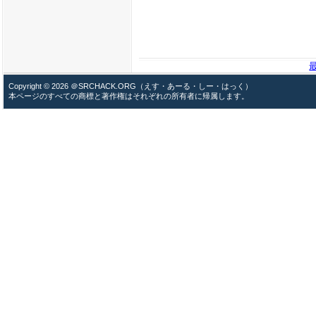
Copyright © 2026 ＠SRCHACK.ORG（えす・あーる・しー・はっく）
本ページのすべての商標と著作権はそれぞれの所有者に帰属します。