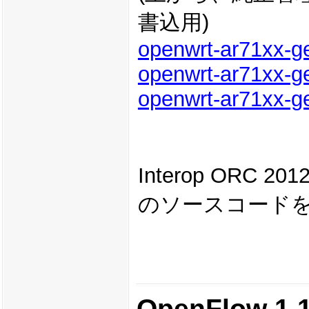
書込用)
openwrt-ar71xx-ge
openwrt-ar71xx-g
openwrt-ar71xx-ge
Interop OR
のソースコード
OpenFlow 1.