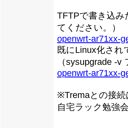
TFTPで書き込
てください。）
openwrt-ar71xx-ge
既にLinux化
（sysupgrade
openwrt-ar71xx-g
※Tremaとの
自宅ラック勉強会