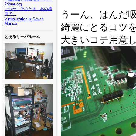
2done.org
いつか、そのとき、あの場
うーん、はんだ
所で。
Virtualization & Sever
Maniax
綺麗にとるコツ
とあるサーバルーム
大きいコテ用意