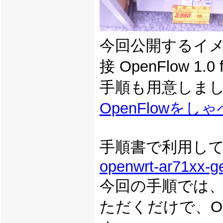
今回公開するイメー
接 OpenFlow 
手順も用意しま
OpenFlowをしゃ
手順書で利用し
openwrt-ar71xx-ge
今回の手順では、
ただくだけで、O