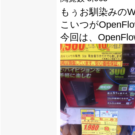
もぅお馴染みのWH
こいつがOpenF
今回は、OpenFl