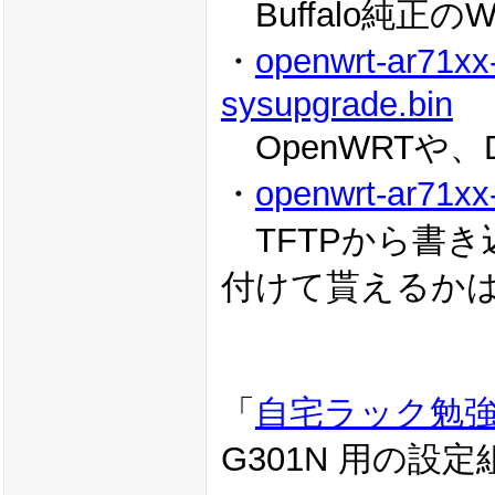
Buffalo純正
・
openwrt-ar71xx
sysupgrade.bin
OpenWRTや、
・
openwrt-ar71xx-
TFTPから書き
付けて貰えるか
「
自宅ラック勉強会
G301N 用の