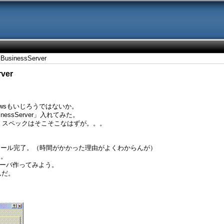
BusinessServer
ver
owsもいじろうではないか。
inessServer」入れてみた。
 2.0G）スペックはそこそこなはずが。。。
トール完了。（時間がかかった理由がよくわからんが）
う。
認証サーバ作ってみよう。
もんだ。
ｗ