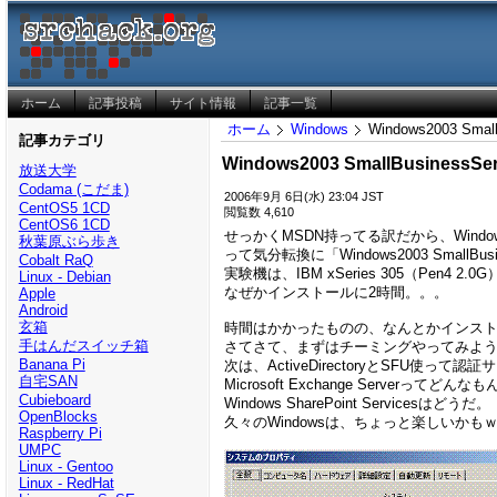
ホーム
記事投稿
サイト情報
記事一覧
ホーム
Windows
Windows2003 Small
記事カテゴリ
Windows2003 SmallBusinessSer
放送大学
Codama (こだま)
2006年9月 6日(水) 23:04 JST
CentOS5 1CD
閲覧数 4,610
CentOS6 1CD
せっかくMSDN持ってる訳だから、Wind
秋葉原ぶら歩き
って気分転換に「Windows2003 SmallBus
Cobalt RaQ
実験機は、IBM xSeries 305（Pen4
Linux - Debian
なぜかインストールに2時間。。。
Apple
Android
玄箱
時間はかかったものの、なんとかインス
手はんだスイッチ箱
さてさて、まずはチーミングやってみよ
Banana Pi
次は、ActiveDirectoryとSFU使って
自宅SAN
Microsoft Exchange Serverってどんな
Cubieboard
Windows SharePoint Servicesはどうだ。
OpenBlocks
久々のWindowsは、ちょっと楽しいかも
Raspberry Pi
UMPC
Linux - Gentoo
Linux - RedHat