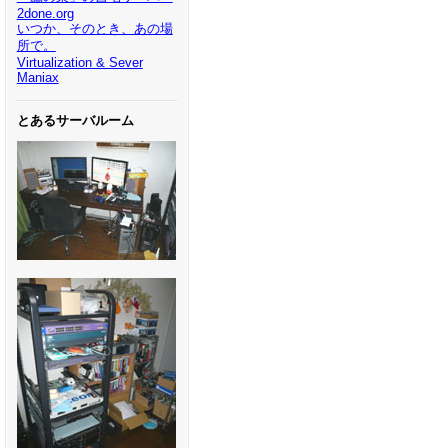
2done.org
いつか、そのとき、あの場
所で。
Virtualization & Sever
Maniax
とあるサーバルーム