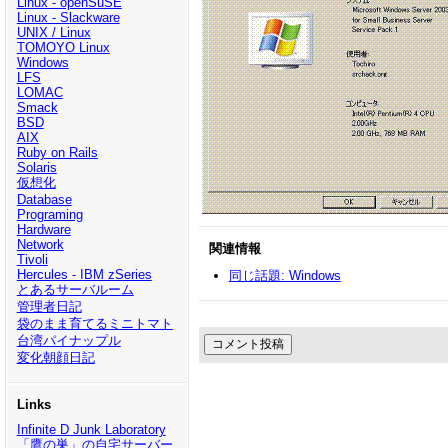
Linux - openSuSE
Linux - Slackware
UNIX / Linux
TOMOYO Linux
Windows
LFS
LOMAC
Smack
BSD
AIX
Ruby on Rails
Solaris
仮想化
Database
Programing
Hardware
Network
関連情報
Tivoli
Hercules - IBM zSeries
同じ話題: Windows
とあるサーバルーム
管理者日記
袋のまま育てるミニトマト
台湾パイナップル
変化朝顔日記
Links
Infinite D Junk Laboratory
「鷹の巣」の自宅サーバー