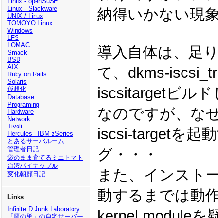
Linux - openSuSE
Linux - Slackware
納得いかない現
UNIX / Linux
TOMOYO Linux
Windows
LFS
LOMAC
導入自体は、足り
Smack
BSD
AIX
て、dkms-iscsi
Ruby on Rails
Solaris
iscsitarget
仮想化
Database
Programing
なのですが、な
Hardware
Network
Tivoli
iscsi-target
Hercules - IBM zSeries
とあるサーバルーム
管理者日記
グ・・・
袋のまま育てるミニトマト
台湾パイナップル
また、インスト
変化朝顔日記
動するまでは動
Links
Infinite D Junk Laboratory
kernel modul
「鷹の巣」の自宅サーバー