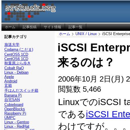
ホーム
記事投稿
サイト情報
記事一覧
ホーム
UNIX / Linux
iSCSI Enterp
記事カテゴリ
iSCSI Enterp
放送大学
Codama (こだま)
CentOS5 1CD
来るのは？
CentOS6 1CD
秋葉原ぶら歩き
Cobalt RaQ
Linux - Debian
2006年10月 2日(月) 23
Apple
Android
玄箱
閲覧数 5,466
手はんだスイッチ箱
Banana Pi
LinuxでのiSCSI
自宅SAN
Cubieboard
OpenBlocks
である
iSCSI Ente
Raspberry Pi
UMPC
Linux - Gentoo
わけですが。。
Linux - RedHat