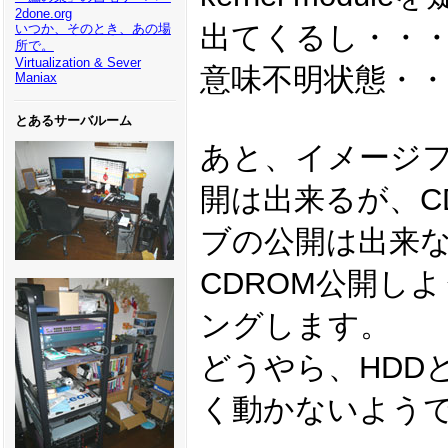
2done.org
出てくるし・・
いつか、そのとき、あの場
所で。
Virtualization & Sever
意味不明状態・・
Maniax
とあるサーバルーム
あと、イメージフ
開は出来るが、C
ブの公開は出来
CDROM公開しよ
ングします。
どうやら、HDD
く動かないよう