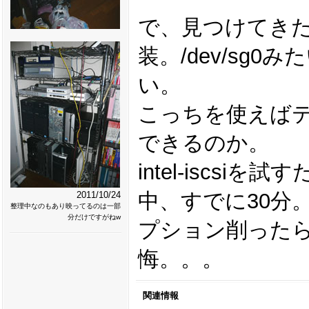
で、見つけてき
装。/dev/sg
い。
こっちを使えば
できるのか。
intel-iscs
中、すでに30分
2011/10/24
整理中なのもあり映ってるのは一部
分だけですがねw
プション削った
悔。。。
関連情報