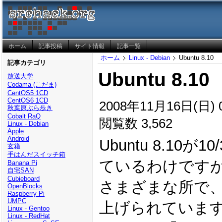
ホーム
記事投稿
サイト情報
記事一覧
ホーム
Linux - Debian
Ubuntu 8.10
記事カテゴリ
Ubuntu 8.10
放送大学
Codama (こだま)
CentOS5 1CD
CentOS6 1CD
2008年11月16日(日) 0
秋葉原ぶら歩き
Cobalt RaQ
閲覧数 3,562
Linux - Debian
Apple
Android
Ubuntu 8.10
玄箱
手はんだスイッチ箱
ているわけです
Banana Pi
自宅SAN
Cubieboard
さまざまな所で
OpenBlocks
Raspberry Pi
UMPC
上げられていま
Linux - Gentoo
Linux - RedHat