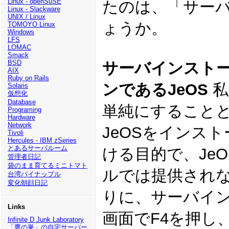
Linux - openSuSE
たのは、「サー
Linux - Slackware
UNIX / Linux
ょうか。
TOMOYO Linux
Windows
LFS
LOMAC
Smack
BSD
サーバインスト
AIX
Ruby on Rails
ンであるJeOS
私
Solaris
仮想化
Database
単純にすること
Programing
Hardware
Network
JeOSをインス
Tivoli
Hercules - IBM zSeries
とあるサーバルーム
ける目的で、JeO
管理者日記
袋のまま育てるミニトマト
ルでは提供され
台湾パイナップル
変化朝顔日記
りに、サーバイ
Links
画面でF4を押し、"Ins
Infinite D Junk Laboratory
「鷹の巣」の自宅サーバー