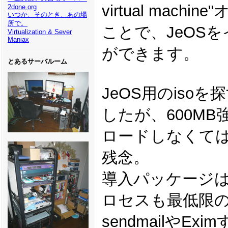
virtual mac
2done.org
いつか、そのとき、あの場
所で。
ことで、JeOS
Virtualization & Sever
Maniax
ができます。
とあるサーバルーム
JeOS用のiso
したが、600M
ロードしなくて
残念。
導入パッケージ
ロセスも最低限
sendmailやE