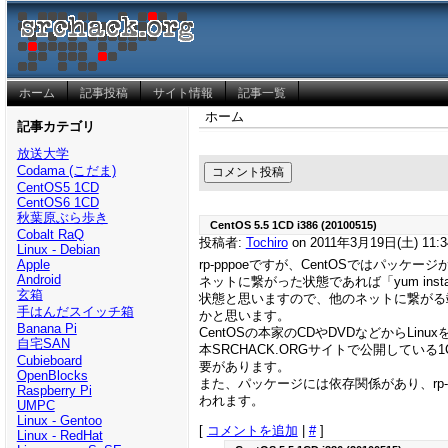
ホーム
記事投稿
サイト情報
記事一覧
ホーム
記事カテゴリ
放送大学
Codama (こだま)
CentOS5 1CD
CentOS6 1CD
秋葉原ぶら歩き
CentOS 5.5 1CD i386 (20100515)
Cobalt RaQ
投稿者:
Tochiro
on 2011年3月19日(土) 11:3
Linux - Debian
Apple
rp-pppoeですが、CentOSではパ
Android
ネットに繋がった状態であれば「yum ins
玄箱
状態と思いますので、他のネットに繋がる端末
手はんだスイッチ箱
かと思います。
Banana Pi
CentOSの本家のCDやDVDなどからL
自宅SAN
本SRCHACK.ORGサイトで公開して
Cubieboard
要があります。
OpenBlocks
また、パッケージには依存関係があり、rp
Raspberry Pi
われます。
UMPC
Linux - Gentoo
[
コメントを追加
|
#
]
Linux - RedHat