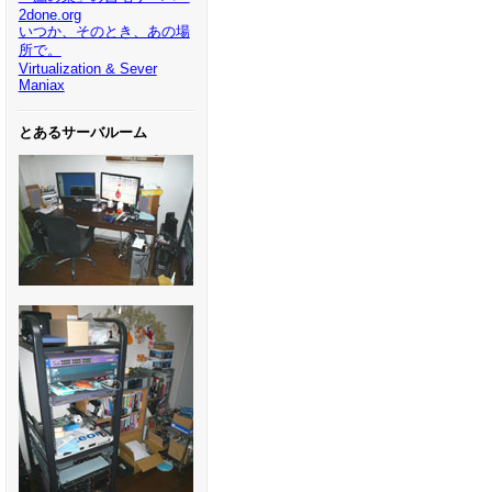
2done.org
いつか、そのとき、あの場
所で。
Virtualization & Sever
Maniax
とあるサーバルーム