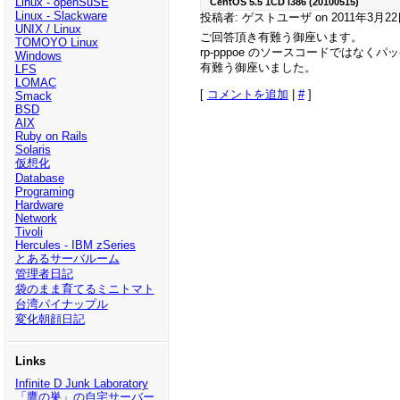
Linux - openSuSE
CentOS 5.5 1CD i386 (20100515)
Linux - Slackware
投稿者: ゲストユーザ on 2011年3月22日(
UNIX / Linux
ご回答頂き有難う御座います。
TOMOYO Linux
rp-pppoe のソースコードでは
Windows
有難う御座いました。
LFS
LOMAC
[
コメントを追加
|
#
]
Smack
BSD
AIX
Ruby on Rails
Solaris
仮想化
Database
Programing
Hardware
Network
Tivoli
Hercules - IBM zSeries
とあるサーバルーム
管理者日記
袋のまま育てるミニトマト
台湾パイナップル
変化朝顔日記
Links
Infinite D Junk Laboratory
「鷹の巣」の自宅サーバー