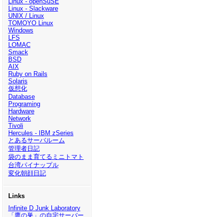
Linux - openSuSE
Linux - Slackware
UNIX / Linux
TOMOYO Linux
Windows
LFS
LOMAC
Smack
BSD
AIX
Ruby on Rails
Solaris
仮想化
Database
Programing
Hardware
Network
Tivoli
Hercules - IBM zSeries
とあるサーバルーム
管理者日記
袋のまま育てるミニトマト
台湾パイナップル
変化朝顔日記
Links
Infinite D Junk Laboratory
「鷹の巣」の自宅サーバー