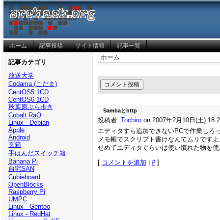
ホーム
記事投稿
サイト情報
記事一覧
ホーム
記事カテゴリ
放送大学
Codama (こだま)
CentOS5 1CD
CentOS6 1CD
秋葉原ぶら歩き
Sambaとhttp
Cobalt RaQ
投稿者:
Tochiro
on 2007年2月10日(土) 18:2
Linux - Debian
Apple
エディタすら追加できないPCで作業しろ
Android
メモ帳でスクリプト書けなんてムリですよ
玄箱
せめてエディタぐらいは使い慣れた物を使
手はんだスイッチ箱
Banana Pi
[
コメントを追加
|
#
]
自宅SAN
Cubieboard
OpenBlocks
Raspberry Pi
UMPC
Linux - Gentoo
Linux - RedHat