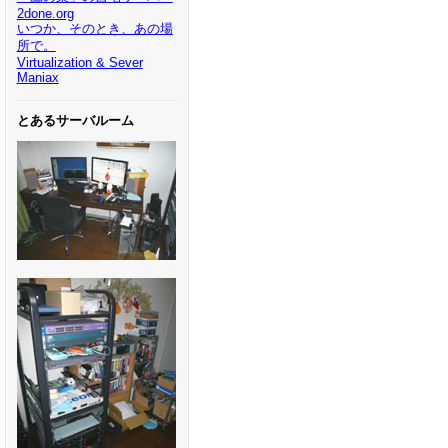
2done.org
いつか、そのとき、あの場
所で。
Virtualization & Sever
Maniax
とあるサーバルーム