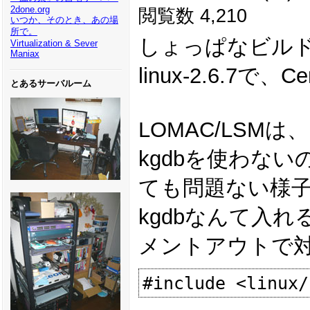
2done.org
閲覧数 4,210
いつか、そのとき、あの場
所で。
しょっぱなビル
Virtualization & Sever
Maniax
linux-2.6.7で、
とあるサーバルーム
LOMAC/LSMは
kgdbを使わな
ても問題ない様
kgdbなんて入れ
メントアウトで