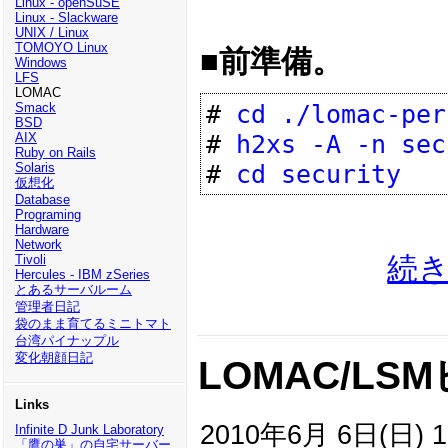
Linux - openSuSE
Linux - Slackware
UNIX / Linux
TOMOYO Linux
■前準備。
Windows
LFS
LOMAC
# 
cd ./lomac-per
Smack
BSD
# 
h2xs -A -n sec
AIX
Ruby on Rails
# 
cd security
Solaris
仮想化
Database
Programing
Hardware
Network
続
Tivoli
Hercules - IBM zSeries
とあるサーバルーム
管理者日記
袋のまま育てるミニトマト
台湾パイナップル
変化朝顔日記
LOMAC/LS
Links
2010年6月 6日(日) 1
Infinite D Junk Laboratory
「鷹の巣」の自宅サーバー