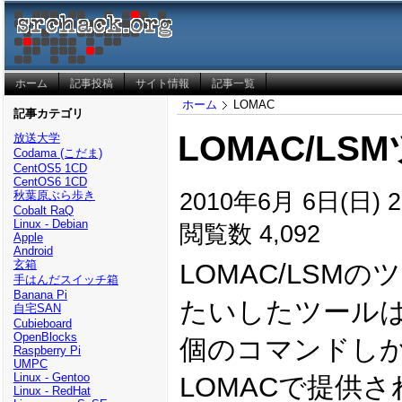
ホーム
記事投稿
サイト情報
記事一覧
ホーム
LOMAC
記事カテゴリ
LOMAC/LS
放送大学
Codama (こだま)
CentOS5 1CD
CentOS6 1CD
2010年6月 6日(日) 2
秋葉原ぶら歩き
Cobalt RaQ
Linux - Debian
閲覧数 4,092
Apple
Android
玄箱
LOMAC/LSM
手はんだスイッチ箱
Banana Pi
たいしたツールは用意
自宅SAN
Cubieboard
OpenBlocks
個のコマンドし
Raspberry Pi
UMPC
Linux - Gentoo
LOMACで提供
Linux - RedHat