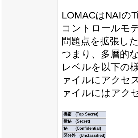
LOMACはNAIの
コントロールモデ
問題点を拡張し
つまり、多層的
レベルを以下の
ァイルにアクセ
ァイルにはアク
機密 (Top Secret)
極秘 (Secret)
秘 (Confidential)
区分外 (Unclassified)