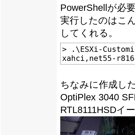
PowerShell
実行したのはこん
してくれる。
> .\ESXi-Customi
ちなみに作成したn
OptiPlex 3040 S
RTL8111HS