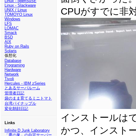
Linux - openSuSE
Linux - Slackware
CPUがすでに非
UNIX / Linux
TOMOYO Linux
Windows
LFS
LOMAC
Smack
BSD
AIX
Ruby on Rails
Solaris
仮想化
Database
Programing
Hardware
Network
Tivoli
Hercules - IBM zSeries
とあるサーバルーム
管理者日記
袋のまま育てるミニトマト
台湾パイナップル
変化朝顔日記
インストールはで
Links
かつ、インストール
Infinite D Junk Laboratory
「鷹の巣」の自宅サーバー