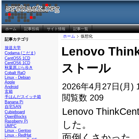
ホーム
記事投稿
サイト情報
記事一覧
ホーム
仮想化
記事カテゴリ
Lenovo Thin
放送大学
Codama (こだま)
CentOS5 1CD
CentOS6 1CD
ストール
秋葉原ぶら歩き
Cobalt RaQ
Linux - Debian
Apple
2026年4月27日(月) 1
Android
玄箱
閲覧数 209
手はんだスイッチ箱
Banana Pi
自宅SAN
Lenovo ThinkCe
Cubieboard
OpenBlocks
Raspberry Pi
した。
UMPC
Linux - Gentoo
面倒くさかった
Linux - RedHat