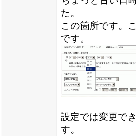
ちょっと古い日
た。
この箇所です。
です。
設定では変更で
す。