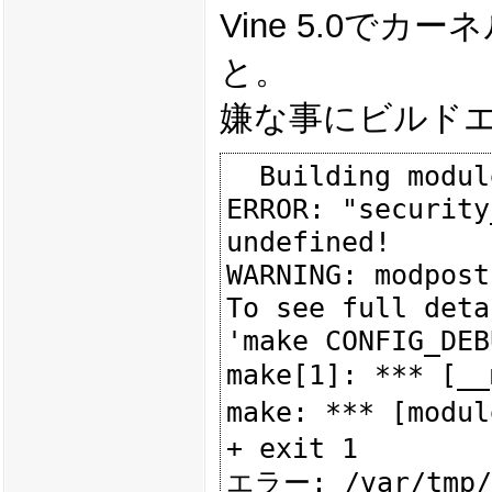
Vine 5.0でカーネ
と。
嫌な事にビルド
  Building modules, stage 2.

ERROR: "security
undefined!

WARNING: modpost
To see full deta
'make CONFIG_DEB
make[1]: *** [_
make: *** [modu
+ exit 1
