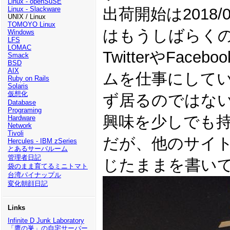
Linux - openSuSE
出荷開始は2018
Linux - Slackware
UNIX / Linux
TOMOYO Linux
はもうしばらく
Windows
LFS
LOMAC
TwitterやF
Smack
BSD
AIX
ムを仕事にして
Ruby on Rails
Solaris
仮想化
ず居るのではな
Database
Programing
興味を少しでも持
Hardware
Network
Tivoli
だが、他のサイ
Hercules - IBM zSeries
とあるサーバルーム
管理者日記
じたままを書い
袋のまま育てるミニトマト
台湾パイナップル
変化朝顔日記
Links
Infinite D Junk Laboratory
「鷹の巣」の自宅サーバー