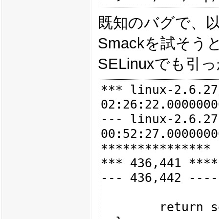
既知のバグで、
Smackを試そ
SELinuxでも
*** linux-2.6.27/secu
02:26:22.0000000
--- linux-2.6.27p/sec
00:52:27.0000000
***************

*** 436,441 ****

--- 436,442 ----

  		return 0;

  	return security_ops->inode_permission(inode, mask);
