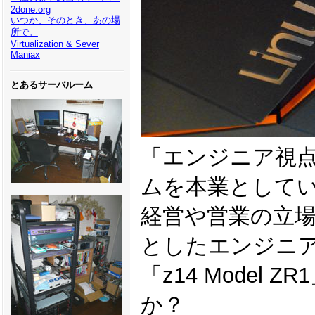
2done.org
いつか、そのとき、あの場
所で。
Virtualization & Sever
Maniax
とあるサーバルーム
「エンジニア視
ムを本業として
経営や営業の立
としたエンジニ
「z14 Model Z
か？