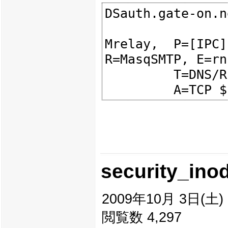
DSauth.gate-on.ne
Mrelay,  P=[IPC]
R=MasqSMTP, E=rn
         T=DNS/RFC822/SMTP,

security_ino
2009年10月 3日(土) 0
閲覧数 4,297