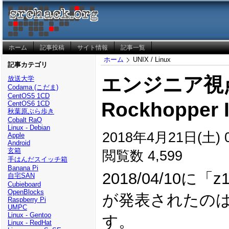
ホーム
記事投稿
サイト情報
記事一覧
ホーム
UNIX / Linux
記事カテゴリ
エンジニア視点
放送大学
Codama (こだま)
CentOS5 1CD
Rockhopper I
CentOS6 1CD
秋葉原ぶら歩き
Cobalt RaQ
Linux - Debian
2018年4月21日(土) 0
Apple
Android
玄箱
閲覧数 4,599
手はんだスイッチ箱
Banana Pi
2018/04/10に「z1
自宅SAN
Cubieboard
OpenBlocks
が発表されたの
Raspberry Pi
UMPC
Linux - Gentoo
す。
Linux - RedHat