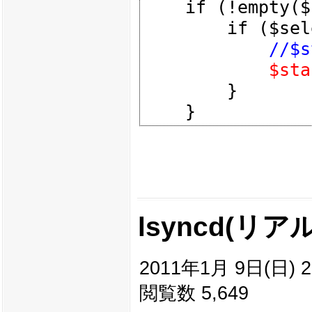
    if (!empty($selected)) {

        if ($selected < $cur_year) {

//$s
$sta
        }

lsyncd(リ
2011年1月 9日(日) 2
閲覧数 5,649