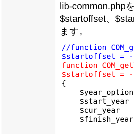
lib-common
$startoffse
ます。
//function COM_g
$startoffset = -
function COM_get
$startoffset = -
{

    $year_options = '';

    $start_year  = date('Y') + $startoffset;

    $cur_year    = date('Y', time());

    $finish_year = $cur_year + $endoffset;
