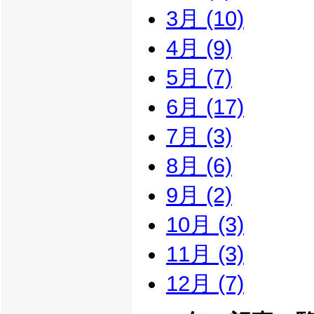
3月 (10)
4月 (9)
5月 (7)
6月 (17)
7月 (3)
8月 (6)
9月 (2)
10月 (3)
11月 (3)
12月 (7)