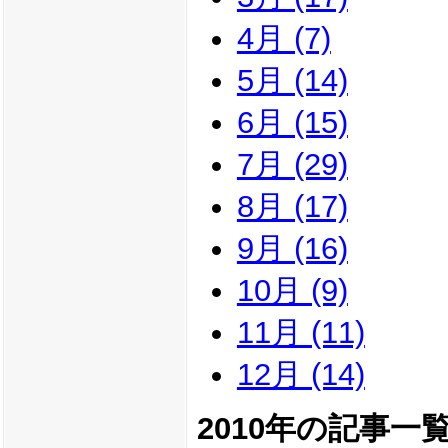
4月 (7)
5月 (14)
6月 (15)
7月 (29)
8月 (17)
9月 (16)
10月 (9)
11月 (11)
12月 (14)
2010年の記事一