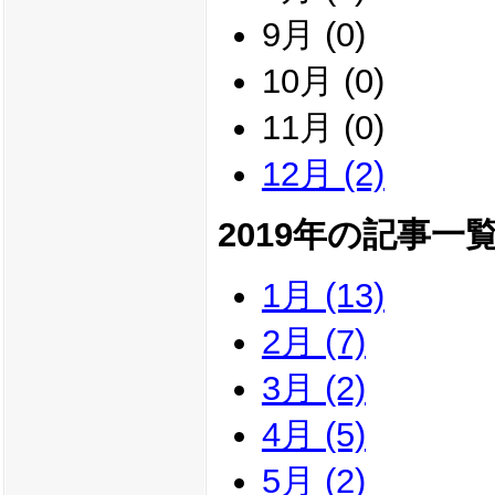
9月 (0)
10月 (0)
11月 (0)
12月 (2)
2019年の記事一
1月 (13)
2月 (7)
3月 (2)
4月 (5)
5月 (2)