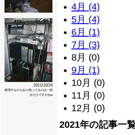
4月 (4)
5月 (4)
6月 (1)
7月 (3)
8月 (0)
9月 (1)
10月 (0)
2011/10/24
整理中なのもあり映ってるのは一部
11月 (0)
分だけですがねw
12月 (0)
2021年の記事一