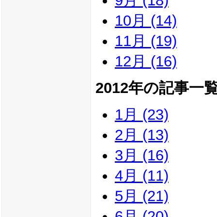
9月 (18)
10月 (14)
11月 (19)
12月 (16)
2012年の記事一
1月 (23)
2月 (13)
3月 (16)
4月 (11)
5月 (21)
6月 (20)