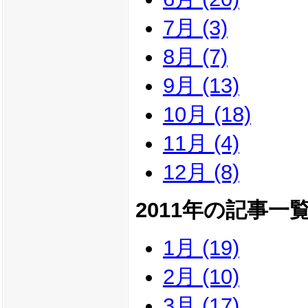
7月 (3)
8月 (7)
9月 (13)
10月 (18)
11月 (4)
12月 (8)
2011年の記事一
1月 (19)
2月 (10)
3月 (17)