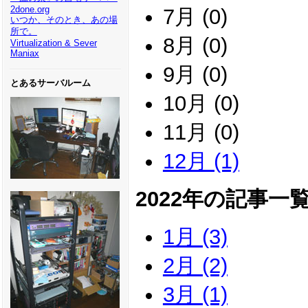
2done.org
7月 (0)
いつか、そのとき、あの場
所で。
8月 (0)
Virtualization & Sever
Maniax
9月 (0)
とあるサーバルーム
10月 (0)
11月 (0)
12月 (1)
2022年の記事一
1月 (3)
2月 (2)
3月 (1)