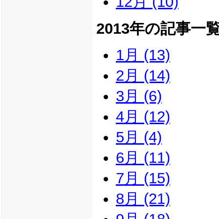
12月 (10)
2013年の記事一
1月 (13)
2月 (14)
3月 (6)
4月 (12)
5月 (4)
6月 (11)
7月 (15)
8月 (21)