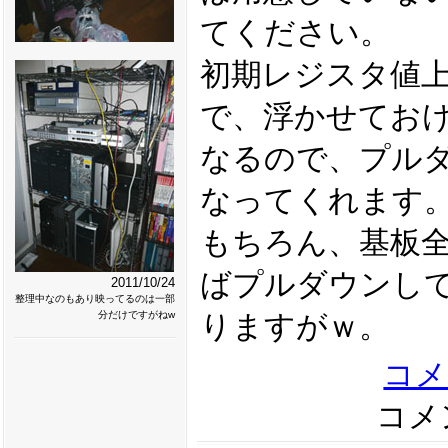
てください。
初期レジスタ値
で、浮かせておけ
なるので、プル
なってくれます
もちろん、基板
ばプルダウンし
2011/10/24
整理中なのもあり映ってるのは一部
分だけですがねw
りますがｗ。
コメ
コメン