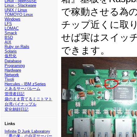
Linux - openSuSE
Linux - Slackware
で稼動させる為
UNIX / Linux
TOMOYO Linux
Windows
チップ近くに取り
LFS
LOMAC
Smack
せば実はスイッ
BSD
AIX
Ruby on Rails
できます。
Solaris
仮想化
Database
Programing
Hardware
Network
Tivoli
Hercules - IBM zSeries
とあるサーバルーム
管理者日記
袋のまま育てるミニトマト
台湾パイナップル
変化朝顔日記
Links
Infinite D Junk Laboratory
「鷹の巣」の自宅サーバー