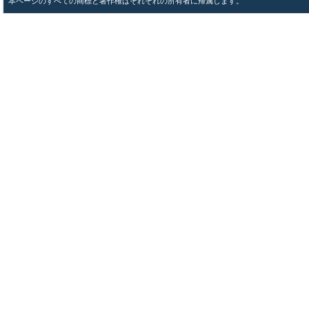
本ページのすべての商標と著作権はそれぞれの所有者に帰属します。