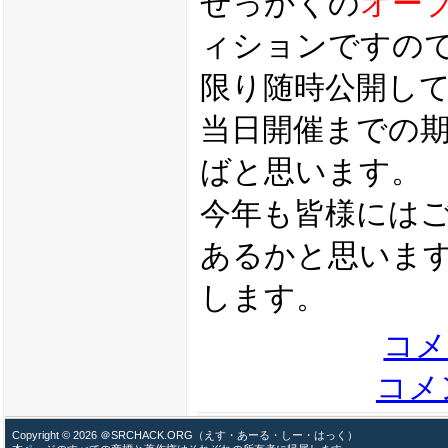
せっかくの
オー
ィションですの
限り随時公開し
当日開催までの
ばと思います。
今年も皆様には
あるかと思いま
します。
コメ
コメン
Copyright © 2026 ＠SRCHACK.ORG（えす・あーる・しー・はっく）