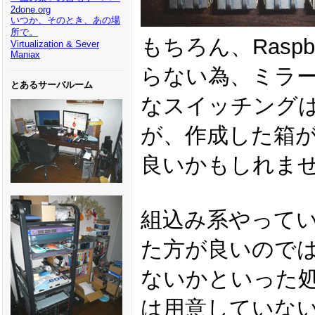
2done.org
いつか、そのとき、あの場
所で。
もちろん、Raspb
Virtualization & Sever
Maniax
らない為、ミラー
とあるサーバルーム
なスイッチング
が、作成した箱
良いかもしれま
組込み系やって
た方が良いので
ないかといった
は用意していな