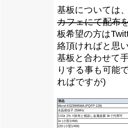
基板については
カフェにて配布
板希望の方はTwit
絡頂ければと思い
基板と合わせて
りする事も可能で
ればですが)
部品
Micrel KSZ8995MA (PQFP-128)
水晶発信子 25MHz
3.01k 1% ※財布と相談し金属皮膜 3kで代用可
1k (小型1/4W)
220 (小型1/4W)