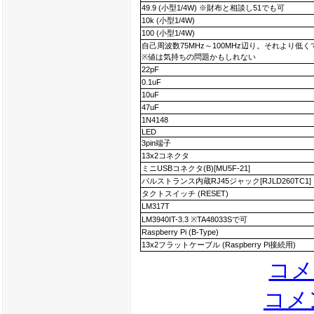
49.9 (小型1/4W) ※財布と相談し51でも可
10k (小型1/4W)
100 (小型1/4W)
自己周波数75MHz～100MHz辺り。それより低
※値は気持ちの問題かもしれない
22pF
0.1uF
10uF
47uF
1N4148
LED
3pin端子
13x2コネクタ
ミニUSBコネクタ(B)[MU5F-21]
パルストランス内蔵RJ45ジャック[RJLD260TC1]
タクトスイッチ (RESET)
LM317T
LM3940IT-3.3 ※TA48033Sで可
Raspberry Pi (B-Type)
13x2フラットケーブル (Raspberry Pi接続用)
コメ
コメン