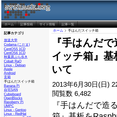
ホーム
記事投稿
サイト情報
記事一覧
ホーム
手はんだスイッチ箱
記事カテゴリ
『手はんだで造る
放送大学
Codama (こだま)
CentOS5 1CD
イッチ箱』基
CentOS6 1CD
秋葉原ぶら歩き
Cobalt RaQ
Linux - Debian
いて
Apple
Android
玄箱
手はんだスイッチ箱
2013年6月30日(日) 22
Banana Pi
自宅SAN
閲覧数 6,482
Cubieboard
OpenBlocks
Raspberry Pi
『手はんだで造るE
UMPC
Linux - Gentoo
箱』基板をRaspb
Linux - RedHat