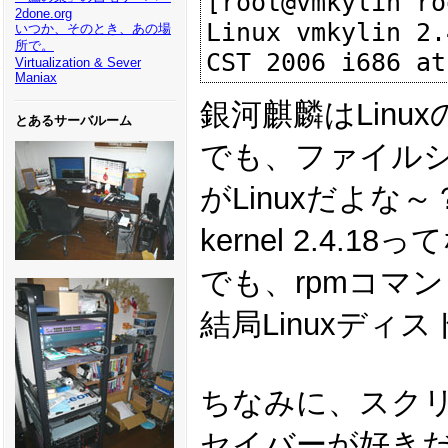
[root@vmkylin ro
2done.org
Linux vmkylin 2.
いつか、そのとき、あの場
所で。
Virtualization & Sever
Maniax
銀河麒麟はLinu
とあるサーバルーム
でも、ファイルシス
がLinuxだよな～
kernel 2.4
でも、rpmコマン
結局Linuxディ
ちなみに、スク
セイバーが好き