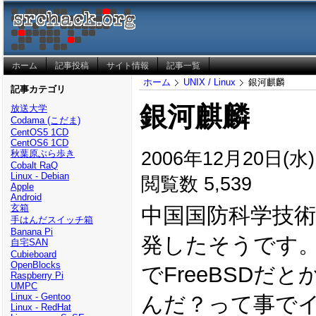
ホーム
記事投稿
サイト情報
記事一覧
ホーム
UNIX / Linux
銀河麒麟
記事カテゴリ
銀河麒麟
放送大学
Codama (こだま)
CentOS5 1CD
CentOS6 1CD
2006年12月20日(水) 
秋葉原ぶら歩き
Cobalt RaQ
Linux - Debian
閲覧数 5,539
Apple
Android
玄箱
中国国防科学技
手はんだスイッチ箱
Banana Pi
発したそうです
自宅SAN
Cubieboard
OpenBlocks
でFreeBSDだ
Raspberry Pi
UMPC
Linux - Gentoo
んだ？って事で
Linux - RedHat