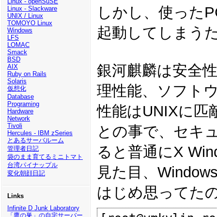
Linux - openSuSE
しかし、使ったP
Linux - Slackware
UNIX / Linux
TOMOYO Linux
起動してしまうた
Windows
LFS
LOMAC
Smack
BSD
銀河麒麟は安全
AIX
Ruby on Rails
Solaris
理性能、ソフト
仮想化
Database
Programing
性能はUNIXに
Hardware
Network
Tivoli
との事で、セキ
Hercules - IBM zSeries
とあるサーバルーム
ると普通にX W
管理者日記
袋のまま育てるミニトマト
台湾パイナップル
見た目、Windo
変化朝顔日記
はじめ思ってた
Links
Infinite D Junk Laboratory
「鷹の巣」の自宅サーバー