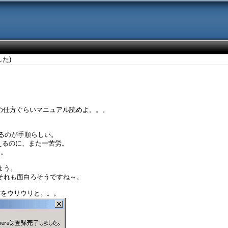
した)
録の仕方ぐらいマニュアル読めよ。。。
録するのが手順らしい。
変えるのに、また一苦労。
。。
よう。
、それも面白ろそうですね～。
作をウリウリと。。。