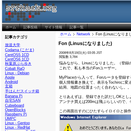
ホーム
記事投稿
サイト情報
記事一覧
ホーム
Network
Fon (Linusになりま
記事カテゴリ
Fon (Linusになりました)
放送大学
Codama (こだま)
2008年8月19日(火) 03:05 JST
CentOS5 1CD
閲覧数 3,784
CentOS6 1CD
悩みながら、Linusになりました。（登
秋葉原ぶら歩き
これで、私も本当のFonユーザー。
Cobalt RaQ
Linux - Debian
MyPlaceから入って、Fonルータを登
Apple
Android
個人情報書き換えて、表示をTochiroに
玄箱
結局、地図の位置まったく合わないし。
手はんだスイッチ箱
Banana Pi
とりあえずは、登録できた訳だしOKとし
自宅SAN
アンテナ買えば200mは飛ぶらしいので
Cubieboard
OpenBlocks
この画面出すのにひたすらイロイロと操
Raspberry Pi
UMPC
Linux - Gentoo
Linux - RedHat