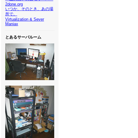
2done.org
いつか、そのとき、あの場
所で。
Virtualization & Sever
Maniax
とあるサーバルーム