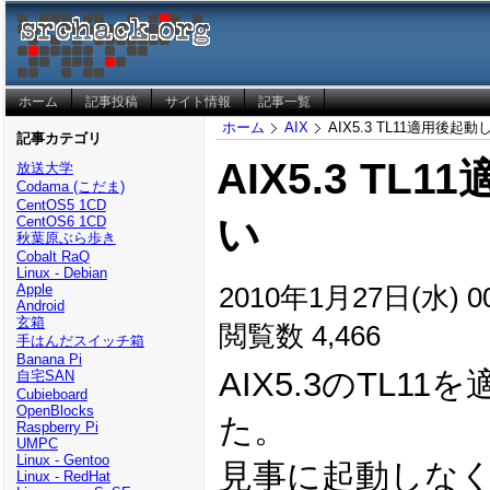
ホーム
記事投稿
サイト情報
記事一覧
ホーム
AIX
AIX5.3 TL11適用後起
記事カテゴリ
AIX5.3 TL
放送大学
Codama (こだま)
CentOS5 1CD
い
CentOS6 1CD
秋葉原ぶら歩き
Cobalt RaQ
Linux - Debian
2010年1月27日(水) 00
Apple
Android
玄箱
閲覧数 4,466
手はんだスイッチ箱
Banana Pi
AIX5.3のTL1
自宅SAN
Cubieboard
OpenBlocks
た。
Raspberry Pi
UMPC
Linux - Gentoo
見事に起動しな
Linux - RedHat