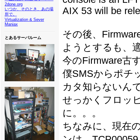
2done.org
AIX 53 will be rel
いつか、そのとき、あの場
所で。
Virtualization & Sever
Maniax
その後、Firmw
とあるサーバルーム
ようとするも、
今のFirmware
僕SMSからポチ
カタ知らないん
せっかくフロッ
に。。。
ちなみに、現在のF
ンは、TCP0005