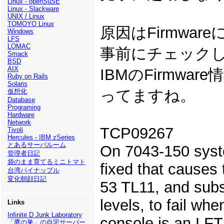
Linux - openSuSE
Linux - Slackware
UNIX / Linux
TOMOYO Linux
原因はFirmwa
Windows
LFS
LOMAC
事前にチェック
Smack
BSD
AIX
IBMのFirmwa
Ruby on Rails
Solaris
ってますね。
仮想化
Database
Programing
Hardware
Network
TCP09267
Tivoli
Hercules - IBM zSeries
とあるサーバルーム
On 7043-150 syst
管理者日記
袋のまま育てるミニトマト
fixed that causes 
台湾パイナップル
変化朝顔日記
53 TL11, and sub
levels, to fail wh
Links
Infinite D Junk Laboratory
console is an LFT 
「鷹の巣」の自宅サーバー