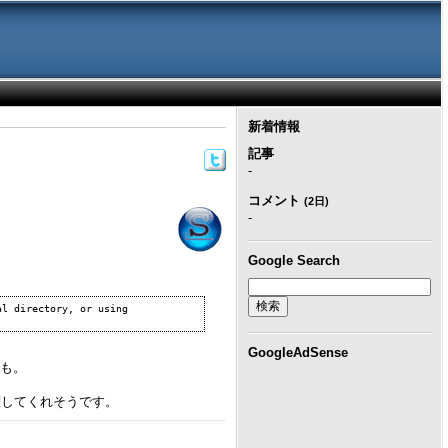
新着情報
記事
-
コメント
(2日)
-
Google Search
l directory, or using 
GoogleAdSense
かも。
躍してくれそうです。