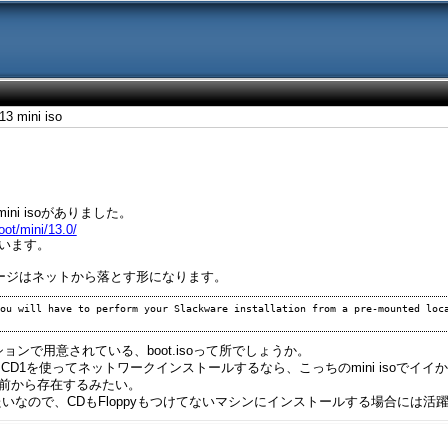
13 mini iso
ini isoがありました。
oot/mini/13.0/
ています。
ージはネットから落とす形になります。
ou will have to perform your Slackware installation from a pre-mounted loca
ンで用意されている、boot.isoって所でしょうか。
D1を使ってネットワークインストールするなら、こっちのmini isoでイイ
、結構前から存在するみたい。
いなので、CDもFloppyもつけてないマシンにインストールする場合には活