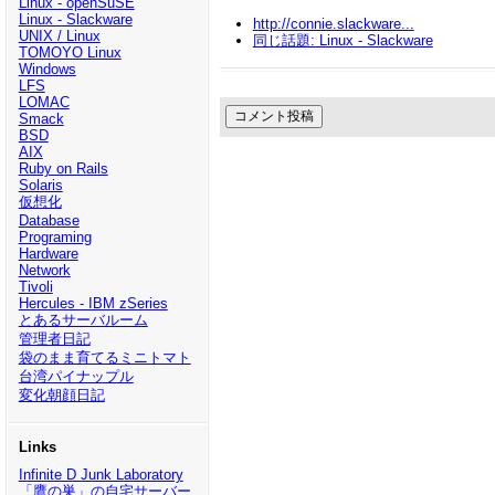
Linux - openSuSE
Linux - Slackware
http://connie.slackware...
UNIX / Linux
同じ話題: Linux - Slackware
TOMOYO Linux
Windows
LFS
LOMAC
Smack
BSD
AIX
Ruby on Rails
Solaris
仮想化
Database
Programing
Hardware
Network
Tivoli
Hercules - IBM zSeries
とあるサーバルーム
管理者日記
袋のまま育てるミニトマト
台湾パイナップル
変化朝顔日記
Links
Infinite D Junk Laboratory
「鷹の巣」の自宅サーバー