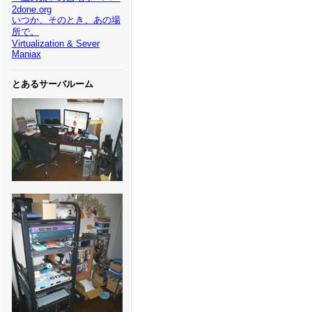
2done.org
いつか、そのとき、あの場
所で。
Virtualization & Sever
Maniax
とあるサーバルーム