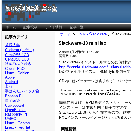
ホーム
記事投稿
サイト情報
記事一覧
ホーム
Linux - Slackware
Slackware-
記事カテゴリ
Slackware-13 mini iso
放送大学
Codama (こだま)
2010年4月 2日(金) 17:40 JST
CentOS5 1CD
閲覧数 4,302
CentOS6 1CD
Slackwareをインストールするのに便利なm
秋葉原ぶら歩き
http://connie.slackware.com/~alien/slackb
Cobalt RaQ
ISOファイルサイズは、40MByteを切っ
Linux - Debian
Apple
CD内にはパッケージは含まれず、パッケ
Android
玄箱
The mini iso contains no packages, and y
手はんだスイッチ箱
Banana Pi
自宅SAN
簡単に言えば、RPM系ディストリビューショ
Cubieboard
インストーラは本家と同じ様子ですので、C
OpenBlocks
Slackware 11.0用から存在するので
Raspberry Pi
PXEインストールイメージとかもあるみた
UMPC
Linux - Gentoo
Linux - RedHat
関連情報