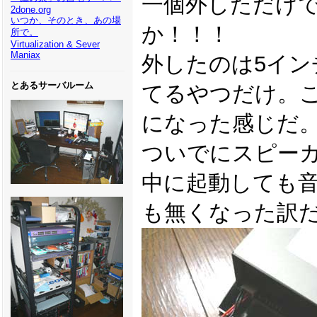
一個外しただけ
2done.org
いつか、そのとき、あの場
か！！！
所で。
Virtualization & Sever
Maniax
外したのは5イン
とあるサーバルーム
てるやつだけ。こ
になった感じだ
ついでにスピー
中に起動しても
も無くなった訳