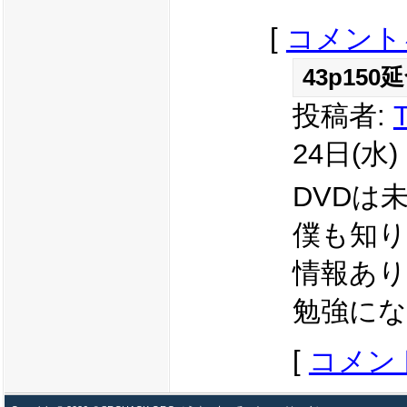
[
コメント
43p150
投稿者:
T
24日(水) 
DVDは
僕も知
情報あ
勉強に
[
コメン