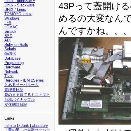
Linux - openSuSE
43Pって蓋開け
Linux - Slackware
UNIX / Linux
TOMOYO Linux
めるの大変なん
Windows
LFS
LOMAC
んですかね。。
Smack
BSD
AIX
Ruby on Rails
Solaris
仮想化
Database
Programing
Hardware
Network
Tivoli
Hercules - IBM zSeries
とあるサーバルーム
管理者日記
袋のまま育てるミニトマト
台湾パイナップル
変化朝顔日記
Links
Infinite D Junk Laboratory
「鷹の巣」の自宅サーバー