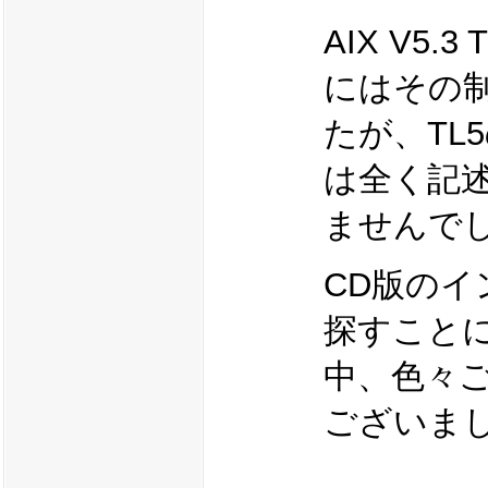
AIX V5
にはその
たが、TL
は全く記
ませんで
CD版の
探すこと
中、色々
ございま