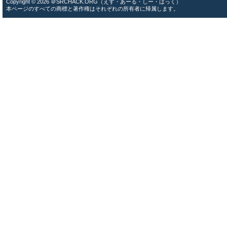
Copyright © 2026 ＠SRCHACK.ORG（えす・あーる・しー・はっく）
本ページのすべての商標と著作権はそれぞれの所有者に帰属します。