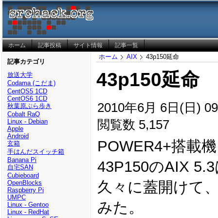
ホーム
記事投稿
サイト情報
記事一覧
ホーム
AIX
43p150延命
記事カテゴリ
43p150延命
放送大学
Codama (こだま)
CentOS5 1CD
CentOS6 1CD
2010年6月 6日(日) 09
秋葉原ぶら歩き
Cobalt RaQ
閲覧数 5,157
Linux - Debian
Apple
Android
POWER4+搭載
玄箱
手はんだスイッチ箱
Banana Pi
43P150のAIX 
自宅SAN
Cubieboard
久々に蓋開けて
OpenBlocks
Raspberry Pi
UMPC
みた。
Linux - Gentoo
Linux - RedHat