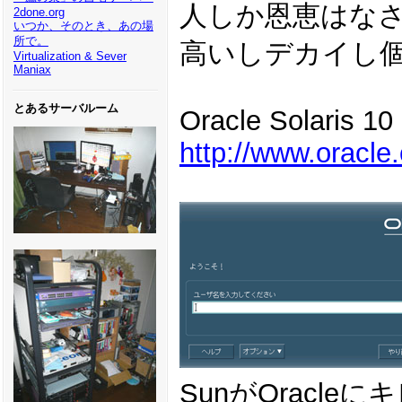
人しか恩恵はなさ
2done.org
いつか、そのとき、あの場
所で。
高いしデカイし
Virtualization & Sever
Maniax
とあるサーバルーム
Oracle Solaris 10
http://www.oracle
SunがOracl