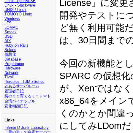
License」に
Linux - openSuSE
Linux - Slackware
UNIX / Linux
開発やテストに
TOMOYO Linux
Windows
LFS
ど無く利用可能
LOMAC
Smack
BSD
は、30日間まで
AIX
Ruby on Rails
Solaris
仮想化
Database
今回の新機能として「Or
Programing
Hardware
Network
SPARC の仮
Tivoli
Hercules - IBM zSeries
が、Xenではな
とあるサーバルーム
管理者日記
袋のまま育てるミニトマト
x86_64をメイン
台湾パイナップル
変化朝顔日記
くのかとか間違
Links
にしてみLDomだ
Infinite D Junk Laboratory
「鷹の巣」の自宅サーバー