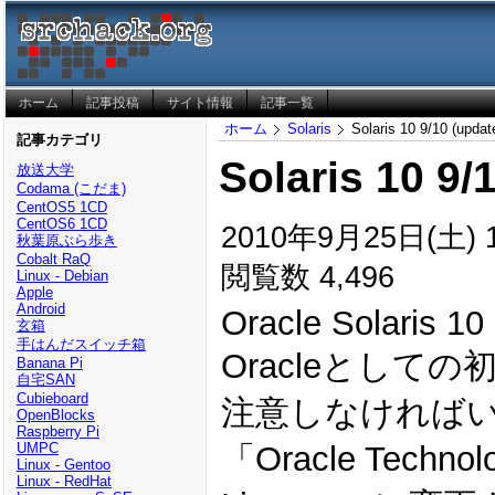
ホーム
記事投稿
サイト情報
記事一覧
ホーム
Solaris
Solaris 10 9/10 (updat
記事カテゴリ
Solaris 10 9/
放送大学
Codama (こだま)
CentOS5 1CD
CentOS6 1CD
2010年9月25日(土) 1
秋葉原ぶら歩き
Cobalt RaQ
閲覧数 4,496
Linux - Debian
Apple
Android
Oracle Solaris 10
玄箱
手はんだスイッチ箱
Oracleとして
Banana Pi
自宅SAN
Cubieboard
注意しなければ
OpenBlocks
Raspberry Pi
「Oracle Technolo
UMPC
Linux - Gentoo
Linux - RedHat