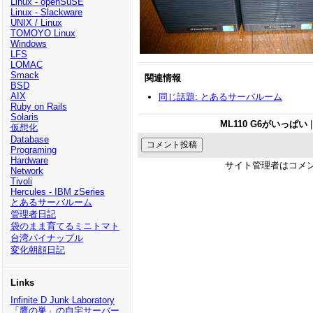
Linux - openSuSE
Linux - Slackware
UNIX / Linux
TOMOYO Linux
Windows
LFS
LOMAC
Smack
関連情報
BSD
AIX
同じ話題: とあるサーバルーム
Ruby on Rails
Solaris
ML110 G6がいっぱい
仮想化
Database
Programing
Hardware
サイト管理者はコメ
Network
Tivoli
Hercules - IBM zSeries
とあるサーバルーム
管理者日記
袋のまま育てるミニトマト
台湾パイナップル
変化朝顔日記
Links
Infinite D Junk Laboratory
「鷹の巣」の自宅サーバー