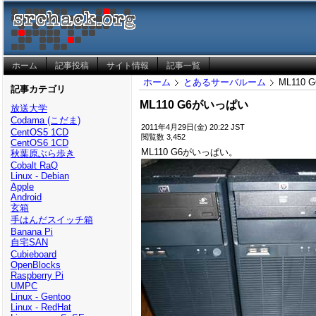
ホーム
記事投稿
サイト情報
記事一覧
ホーム
とあるサーバルーム
ML110
記事カテゴリ
ML110 G6がいっぱい
放送大学
Codama (こだま)
2011年4月29日(金) 20:22 JST
CentOS5 1CD
閲覧数 3,452
CentOS6 1CD
ML110 G6がいっぱい。
秋葉原ぶら歩き
Cobalt RaQ
Linux - Debian
Apple
Android
玄箱
手はんだスイッチ箱
Banana Pi
自宅SAN
Cubieboard
OpenBlocks
Raspberry Pi
UMPC
Linux - Gentoo
Linux - RedHat