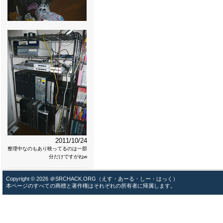
2011/10/24
整理中なのもあり映ってるのは一部
分だけですがねw
Copyright © 2026 ＠SRCHACK.ORG（えす・あーる・しー・はっく）
本ページのすべての商標と著作権はそれぞれの所有者に帰属します。