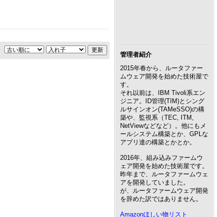
管理者紹介
2015年春から、ルータファー
ムウェア開発を始めた技術屋で
す。
それ以前は、IBM Tivoli系エン
ジニア。ID管理(TIM)とシング
ルサインオン(TAMeSSO)の構
築や、監視系（TEC, ITM,
NetViewなどなど）。他にもメ
ールシステム構築とか、GPLな
アプリ達の構築とかとか。
2016年、組み込みファームウ
ェア開発を始めた技術屋です。
昨年まで、ルータファームウェ
アを開発していました。
が、ルータファームウェア開発
を辞めた訳ではありません。
Amazonほしい物リスト