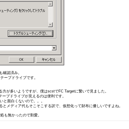
とも確認済み。
想テープドライブです。
方が多いようですが、僕はscstでFC Targetに繋いで見ました。
TOテープドライブが見えるのは便利です。
無いと面白くないので。。。
するとメディア代もそこそこする訳で、仮想化って財布に優しいですよね。
る処も無かったので割愛。