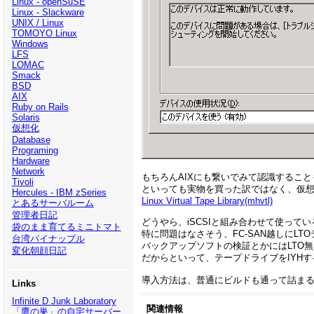
Linux - openSuSE
Linux - Slackware
UNIX / Linux
TOMOYO Linux
Windows
LFS
LOMAC
Smack
BSD
AIX
Ruby on Rails
Solaris
仮想化
Database
Programing
Hardware
Network
もちろんAIXにも繋いでみて認識するこ
Tivoli
といっても実物を買った訳ではなく、仮
Hercules - IBM zSeries
Linux Virtual Tape Library(mhvtl)
とあるサーバルーム
管理者日記
どうやら、iSCSIと組み合わせて使っている
袋のまま育てるミニトマト
特に問題はなさそう、FC-SAN越しにL
台湾パイナップル
バックアップソフトの検証とかにはLTO
変化朝顔日記
だからといって、テープドライブをIYH
導入方法は、普通にビルドも通って詰ま
Links
Infinite D Junk Laboratory
関連情報
「鷹の巣」の自宅サーバー