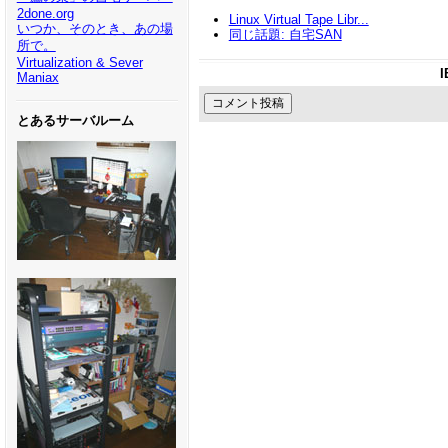
2done.org
Linux Virtual Tape Libr...
いつか、そのとき、あの場
同じ話題: 自宅SAN
所で。
Virtualization & Sever
Maniax
とあるサーバルーム