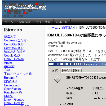
ホーム
記事投稿
サイト情報
記事一覧
ホーム
自宅SAN
IBM ULT3580-
記事カテゴリ
IBM ULT3580-TD4が鯖部屋に
放送大学
Codama (こだま)
2011年8月19日(金) 20:43 JST
CentOS5 1CD
閲覧数 5,168
CentOS6 1CD
IBM ULT3580-TD4が鯖部屋にやってき
秋葉原ぶら歩き
Windows2003に繋いで見ました。ド
Cobalt RaQ
たしか、この状態で問題なかったはず。。
Linux - Debian
Apple
Android
玄箱
手はんだスイッチ箱
Banana Pi
自宅SAN
Cubieboard
OpenBlocks
Raspberry Pi
UMPC
Linux - Gentoo
Linux - RedHat