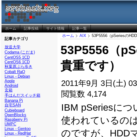
ホーム
記事投稿
サイト情報
記事一覧
ホーム
AIX
53P5556（pSeriesの
記事カテゴリ
53P5556（p
放送大学
Codama (こだま)
CentOS5 1CD
貴重です）
CentOS6 1CD
秋葉原ぶら歩き
Cobalt RaQ
Linux - Debian
2011年9月 3日(土) 03
Apple
Android
玄箱
閲覧数 4,174
手はんだスイッチ箱
Banana Pi
IBM pSerie
自宅SAN
Cubieboard
OpenBlocks
使われているのは、
Raspberry Pi
UMPC
Linux - Gentoo
のですが、HDD
Linux - RedHat