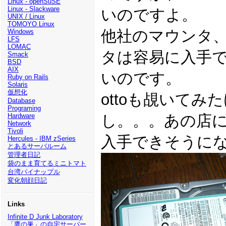
Linux - openSuSE
Linux - Slackware
いのですよ。
UNIX / Linux
TOMOYO Linux
他社のマウンタ、IB
Windows
LFS
LOMAC
タは容易に入手
Smack
BSD
AIX
いのです。
Ruby on Rails
Solaris
仮想化
ottoも覘いてみ
Database
Programing
し。。。あの店
Hardware
Network
Tivoli
入手できそうに
Hercules - IBM zSeries
とあるサーバルーム
管理者日記
袋のまま育てるミニトマト
台湾パイナップル
変化朝顔日記
Links
Infinite D Junk Laboratory
「鷹の巣」の自宅サーバー