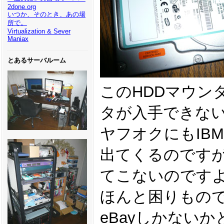
2done.org
いつか、そのとき、あの場
所で。
Virtualization & Sever
Maniax
とあるサーバルーム
このHDDマウン
タが入手できな
ヤフオクにもIBM 
出てくるのですが、I
てこないのです
ほんと困りもの
eBayしかない