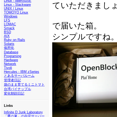
Linux - openSuSE
ていただきまし
Linux - Slackware
UNIX / Linux
TOMOYO Linux
Windows
LFS
で届いた箱。
LOMAC
Smack
BSD
シンプルですね
AIX
Ruby on Rails
Solaris
仮想化
Database
Programing
Hardware
Network
Tivoli
Hercules - IBM zSeries
とあるサーバルーム
管理者日記
袋のまま育てるミニトマト
台湾パイナップル
変化朝顔日記
Links
Infinite D Junk Laboratory
「鷹の巣」の自宅サーバー