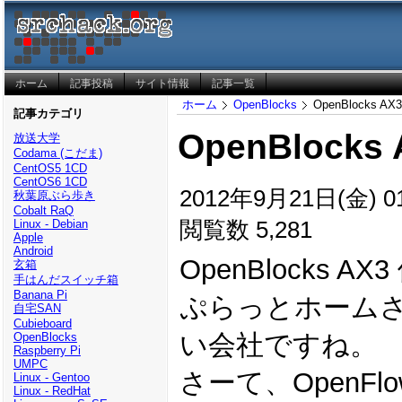
ホーム
記事投稿
サイト情報
記事一覧
ホーム
OpenBlocks
OpenBlocks 
記事カテゴリ
OpenBlock
放送大学
Codama (こだま)
CentOS5 1CD
CentOS6 1CD
2012年9月21日(金) 01
秋葉原ぶら歩き
Cobalt RaQ
閲覧数 5,281
Linux - Debian
Apple
Android
OpenBlocks A
玄箱
手はんだスイッチ箱
Banana Pi
ぷらっとホーム
自宅SAN
Cubieboard
い会社ですね。
OpenBlocks
Raspberry Pi
UMPC
さーて、OpenF
Linux - Gentoo
Linux - RedHat