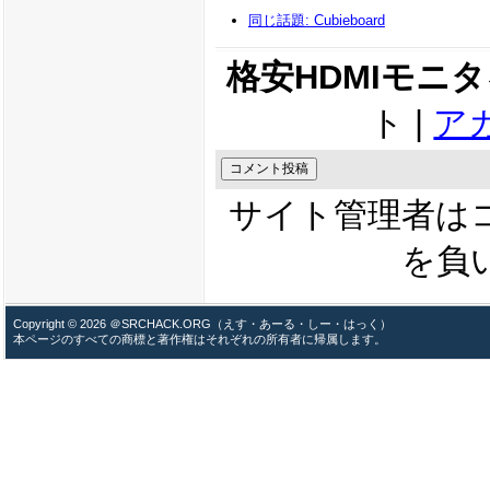
同じ話題: Cubieboard
格安HDMIモニ
ト |
ア
サイト管理者は
を負
Copyright © 2026 ＠SRCHACK.ORG（えす・あーる・しー・はっく）
本ページのすべての商標と著作権はそれぞれの所有者に帰属します。