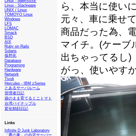
Linux - openSuSE
ら、本当に使い
Linux - Slackware
UNIX / Linux
TOMOYO Linux
元々、車に乗せ
Windows
LFS
LOMAC
商品だった為、
Smack
BSD
マイチ。(ケーブ
AIX
Ruby on Rails
Solaris
出ちゃってるし)
仮想化
Database
Programing
がっ、使いやす
Hardware
Network
Tivoli
Hercules - IBM zSeries
とあるサーバルーム
管理者日記
袋のまま育てるミニトマト
台湾パイナップル
変化朝顔日記
Links
Infinite D Junk Laboratory
「鷹の巣」の自宅サーバー