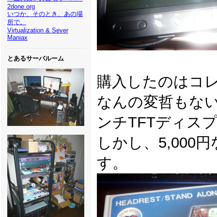
2done.org
いつか、そのとき、あの場
所で。
Virtualization & Sever
Maniax
とあるサーバルーム
購入したのはコ
なんの変哲もない
ンチTFTディス
しかし、5,000
す。