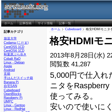
ホーム
記事投稿
サイト情報
記事一覧
ホーム
Cubieboard
格安HDMIモニタ
記事カテゴリ
格安HDMIモ
放送大学
Codama (こだま)
CentOS5 1CD
CentOS6 1CD
2013年8月28日(水) 22
秋葉原ぶら歩き
Cobalt RaQ
閲覧数 41,287
Linux - Debian
Apple
Android
5,000円で仕入
玄箱
手はんだスイッチ箱
Banana Pi
ニタをRaspberry 
自宅SAN
Cubieboard
使ってみる。
OpenBlocks
Raspberry Pi
UMPC
安いので使いに
Linux - Gentoo
Linux - RedHat