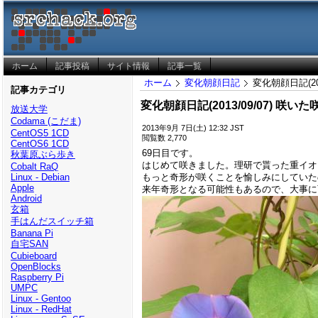
ホーム
記事投稿
サイト情報
記事一覧
ホーム
変化朝顔日記
変化朝顔日記(2
記事カテゴリ
変化朝顔日記(2013/09/07) 
放送大学
Codama (こだま)
2013年9月 7日(土) 12:32 JST
CentOS5 1CD
閲覧数 2,770
CentOS6 1CD
69日目です。
秋葉原ぶら歩き
はじめて咲きました。理研で貰った重イオ
Cobalt RaQ
もっと奇形が咲くことを愉しみにしていた
Linux - Debian
Apple
来年奇形となる可能性もあるので、大事に
Android
玄箱
手はんだスイッチ箱
Banana Pi
自宅SAN
Cubieboard
OpenBlocks
Raspberry Pi
UMPC
Linux - Gentoo
Linux - RedHat