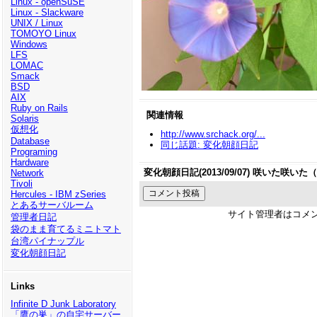
Linux - openSuSE
Linux - Slackware
UNIX / Linux
TOMOYO Linux
Windows
LFS
LOMAC
Smack
BSD
AIX
Ruby on Rails
関連情報
Solaris
仮想化
http://www.srchack.org/...
Database
同じ話題: 変化朝顔日記
Programing
Hardware
変化朝顔日記(2013/09/07) 咲いた咲
Network
Tivoli
Hercules - IBM zSeries
とあるサーバルーム
サイト管理者はコメ
管理者日記
袋のまま育てるミニトマト
台湾パイナップル
変化朝顔日記
Links
Infinite D Junk Laboratory
「鷹の巣」の自宅サーバー