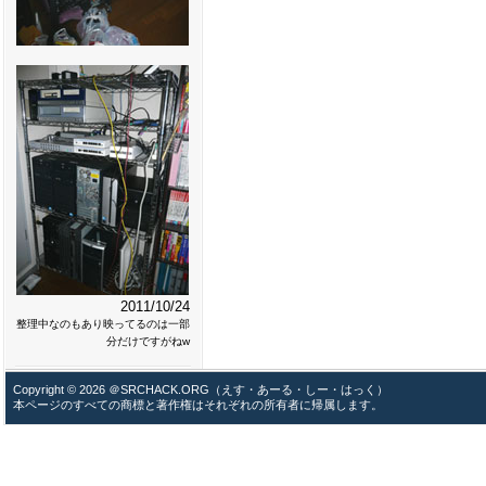
2011/10/24
整理中なのもあり映ってるのは一部
分だけですがねw
Copyright © 2026 ＠SRCHACK.ORG（えす・あーる・しー・はっく）
本ページのすべての商標と著作権はそれぞれの所有者に帰属します。