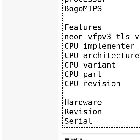
BogoMIPS	: 4032.00

Features	: swp half thumb fastmult vfp edsp thumbee 
neon vfpv3 tls v
CPU implementer	: 0x41

CPU architecture
CPU variant	: 0x0

CPU part	: 0xc07

CPU revision	: 5

Hardware	: sun8i

Revision	: 0000
