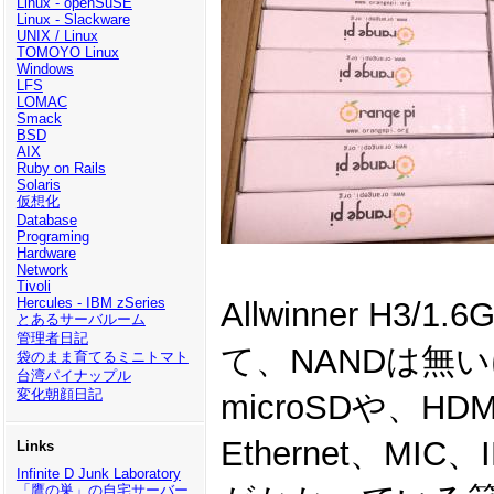
Linux - openSuSE
Linux - Slackware
UNIX / Linux
TOMOYO Linux
Windows
LFS
LOMAC
Smack
BSD
AIX
Ruby on Rails
Solaris
仮想化
Database
Programing
Hardware
Network
Tivoli
Hercules - IBM zSeries
Allwinner H3
とあるサーバルーム
管理者日記
て、NANDは無
袋のまま育てるミニトマト
台湾パイナップル
変化朝顔日記
microSDや、
Ethernet、
Links
Infinite D Junk Laboratory
「鷹の巣」の自宅サーバー