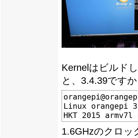
Kernelはビ
と、3.4.39です
orangepi@orangep
Linux orangepi 3
1.6GHzのクロ