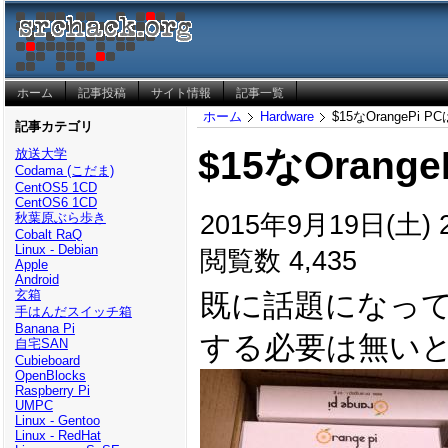
ホーム
記事投稿
サイト情報
記事一覧
ホーム
Hardware
$15なOrangePi
記事カテゴリ
$15なOran
放送大学
Codama (こだま)
CentOS5 1CD
CentOS6 1CD
2015年9月19日(土) 2
秋葉原ぶら歩き
Cobalt RaQ
Linux - Debian
閲覧数 4,435
Apple
Android
玄箱
既に話題になっ
手はんだスイッチ箱
Banana Pi
する必要は無い
自宅SAN
Cubieboard
OpenBlocks
Raspberry Pi
UMPC
Linux - Gentoo
Linux - RedHat