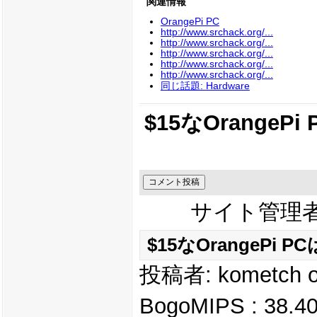
関連情報
OrangePi PC
http://www.srchack.org/...
http://www.srchack.org/...
http://www.srchack.org/...
http://www.srchack.org/...
http://www.srchack.org/...
同じ話題: Hardware
$15なOrange
サイト管理
$15なOrangePi
投稿者: kometch o
BogoMIPS : 38.4