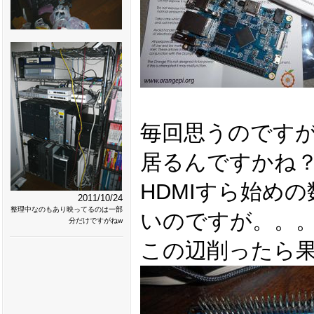
毎回思うのですが
居るんですかね
HDMIすら始め
2011/10/24
整理中なのもあり映ってるのは一部
いのですが。。
分だけですがねw
この辺削ったら