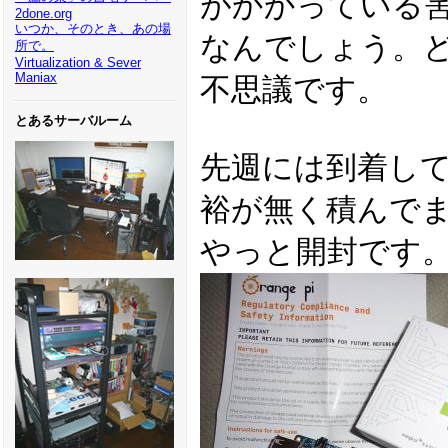
がかかっている
2done.org
いつか、そのとき、あの場
なんでしょう。ど
所で。
Virtualization & Sever
Maniax
不思議です。
とあるサーバルーム
先週には到着し
裕が無く積んで
やっと開封です