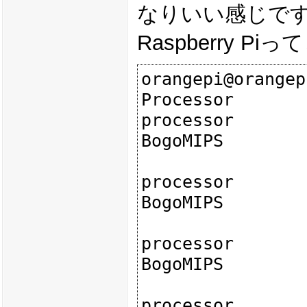
なりいい感じで
Raspberry 
orangepi@orangep
Processor	: ARMv7 Processor rev 5 (v7l)

processor	: 0

BogoMIPS	: 4032.00

processor	: 1

BogoMIPS	: 4032.00

processor	: 2

BogoMIPS	: 4032.00

processor	: 3
