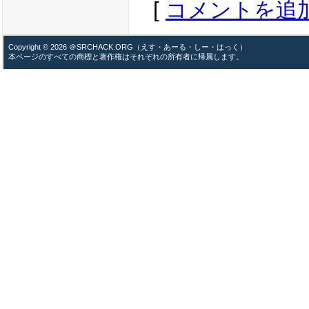
[
コメントを追
Copyright © 2026 ＠SRCHACK.ORG（えす・あーる・しー・はっく）
本ページのすべての商標と著作権はそれぞれの所有者に帰属します。