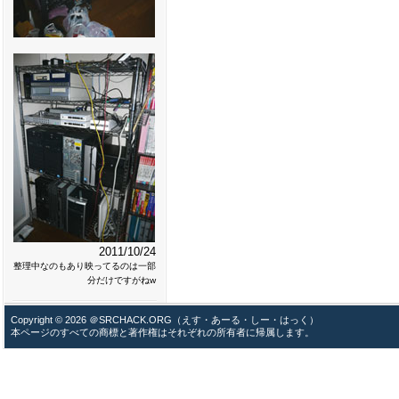
2011/10/24
整理中なのもあり映ってるのは一部
分だけですがねw
Copyright © 2026 ＠SRCHACK.ORG（えす・あーる・しー・はっく）
本ページのすべての商標と著作権はそれぞれの所有者に帰属します。