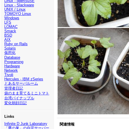
Linux - openSuSE
Linux - Slackware
UNIX / Linux
TOMOYO Linux
Windows
LFS
LOMAC
Smack
BSD
AIX
Ruby on Rails
Solaris
仮想化
Database
Programing
Hardware
Network
Tivoli
Hercules - IBM zSeries
とあるサーバルーム
管理者日記
袋のまま育てるミニトマト
台湾パイナップル
変化朝顔日記
Links
Infinite D Junk Laboratory
関連情報
「鷹の巣」の自宅サーバー