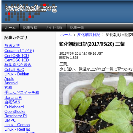
ホーム
記事投稿
サイト情報
記事一覧
ホーム
変化朝顔日記
変化朝顔日記(201
記事カテゴリ
変化朝顔日記(2017/05/20) 三葉
放送大学
Codama (こだま)
2017年5月20日(土) 09:16 JST
CentOS5 1CD
閲覧数 1,828
CentOS6 1CD
三葉。
秋葉原ぶら歩き
少し遅い。気温が上がれば一気に育つかな
Cobalt RaQ
Linux - Debian
Apple
Android
玄箱
手はんだスイッチ箱
Banana Pi
自宅SAN
Cubieboard
OpenBlocks
Raspberry Pi
UMPC
Linux - Gentoo
Linux - RedHat