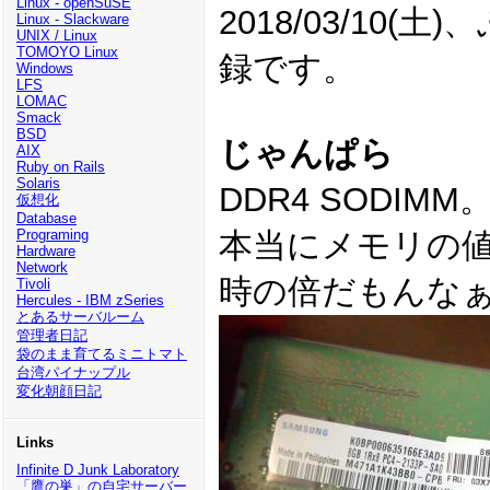
Linux - openSuSE
2018/03/10
Linux - Slackware
UNIX / Linux
TOMOYO Linux
録です。
Windows
LFS
LOMAC
Smack
BSD
じゃんぱら
AIX
Ruby on Rails
Solaris
DDR4 SODIMM
仮想化
Database
本当にメモリの
Programing
Hardware
Network
時の倍だもんな
Tivoli
Hercules - IBM zSeries
とあるサーバルーム
管理者日記
袋のまま育てるミニトマト
台湾パイナップル
変化朝顔日記
Links
Infinite D Junk Laboratory
「鷹の巣」の自宅サーバー