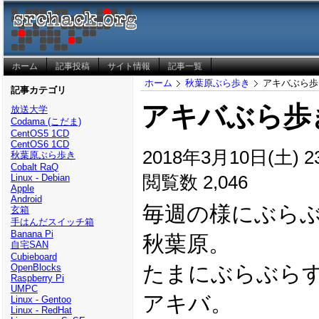
ホーム
記事投稿
サイト情報
記事一覧
ホーム
秋葉原ぶら歩き
アキバぶら歩き(2
記事カテゴリ
アキバぶら歩き(2
放送大学
Codama (こだま)
CentOS5 1CD
CentOS6 1CD
2018年3月10日(土) 23
秋葉原ぶら歩き
Cobalt RaQ
閲覧数 2,046
Linux - Debian
Apple
Android
毎週の様にぶら
玄箱
手はんだスイッチ箱
Banana Pi
秋葉原。
自宅SAN
Cubieboard
たまにぶらぶら
OpenBlocks
Raspberry Pi
UMPC
アキバ。
Linux - Gentoo
Linux - RedHat