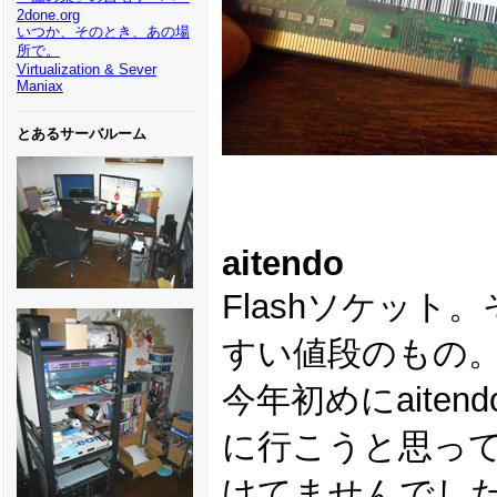
2done.org
いつか、そのとき、あの場
所で。
Virtualization & Sever
Maniax
とあるサーバルーム
aitendo
Flashソケッ
すい値段のもの
今年初めにaite
に行こうと思っ
けてませんでし