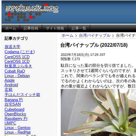
ホーム
記事投稿
サイト情報
記事一覧
ホーム
台湾パイナップル
台湾パイナップ
記事カテゴリ
台湾パイナップル (2022/07/18)
放送大学
Codama (こだま)
2022年7月18日(月) 17:29 JST
CentOS5 1CD
閲覧数 7,173
CentOS6 1CD
駄目になった葉の部分を切り捨てました。
秋葉原ぶら歩き
スッキリさせて1週間ぐらいなのですが、
Cobalt RaQ
これで、関東のベランダでも冬が越えれる
Linux - Debian
Apple
でるのかよくわからないのは、次の冬の為
Android
水の量が最近よくわからないですが、数日
玄箱
手はんだスイッチ箱
Banana Pi
自宅SAN
Cubieboard
OpenBlocks
Raspberry Pi
UMPC
Linux - Gentoo
Linux - RedHat