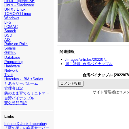
Linux - openSuSE
Linux - Slackware
UNIX / Linux
TOMOYO Linux
Windows
LFS
LOMAC
Smack
BSD
AIX
Ruby on Rails
Solaris
関連情報
仮想化
Database
/images/articles/202207...
Programing
同じ話題: 台湾パイナップル
Hardware
Network
Tivoli
台湾パイナップル (2022/07/
Hercules - IBM zSeries
とあるサーバルーム
管理者日記
サイト管理者はコメ
袋のまま育てるミニトマト
台湾パイナップル
変化朝顔日記
Links
Infinite D Junk Laboratory
「鷹の巣」の自宅サーバー