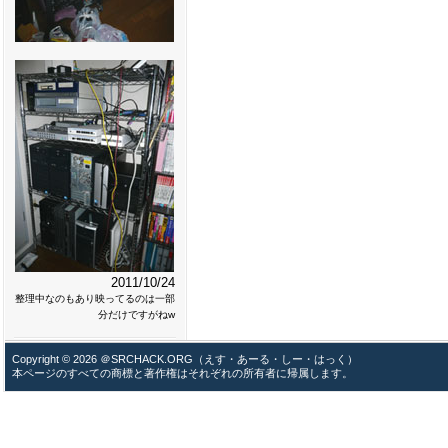
2011/10/24
整理中なのもあり映ってるのは一部
分だけですがねw
Copyright © 2026 ＠SRCHACK.ORG（えす・あーる・しー・はっく）
本ページのすべての商標と著作権はそれぞれの所有者に帰属します。