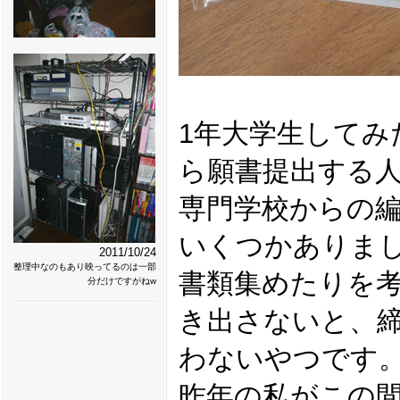
1年大学生してみ
ら願書提出する
専門学校からの
いくつかありま
2011/10/24
整理中なのもあり映ってるのは一部
書類集めたりを考
分だけですがねw
き出さないと、
わないやつです
昨年の私がこの