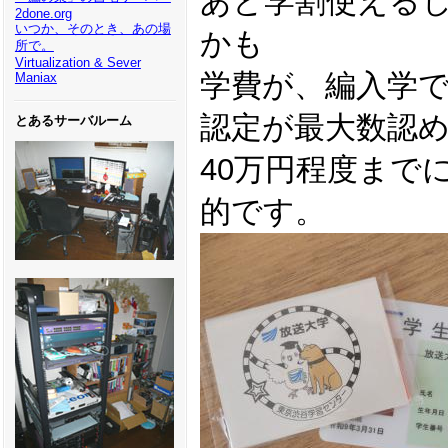
あと学割使える
2done.org
いつか、そのとき、あの場
かも
所で。
Virtualization & Sever
学費が、編入学
Maniax
認定が最大数認
とあるサーバルーム
40万円程度まで
的です。