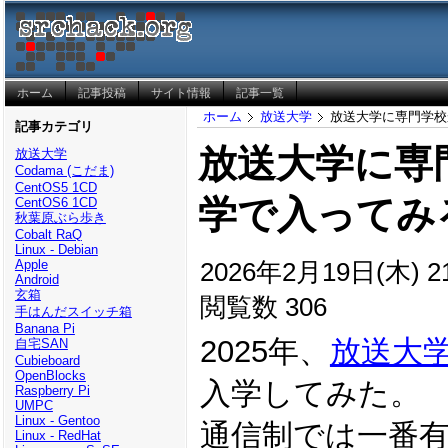
ホーム
記事投稿
サイト情報
記事一覧
ホーム
放送大学
放送大学に専門学校
記事カテゴリ
放送大学に専
放送大学
Codama (こだま)
CentOS5 1CD
学で入ってみ
CentOS6 1CD
秋葉原ぶら歩き
Cobalt RaQ
Linux - Debian
2026年2月19日(木) 21
Apple
Android
玄箱
閲覧数 306
手はんだスイッチ箱
Banana Pi
2025年、
放送大
自宅SAN
Cubieboard
OpenBlocks
入学してみた。
Raspberry Pi
UMPC
Linux - Gentoo
通信制では一番
Linux - RedHat