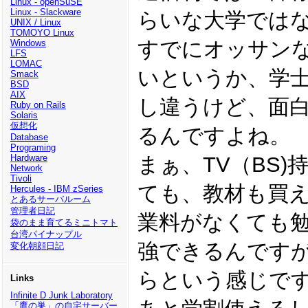
Linux - openSuSE
Linux - Slackware
らいな大学では
UNIX / Linux
TOMOYO Linux
すでにオッサン
Windows
LFS
LOMAC
いというか、学
Smack
BSD
AIX
し違うけど、面
Ruby on Rails
Solaris
仮想化
るんですよね。
Database
Programing
まぁ、TV（BS
Hardware
Network
Tivoli
ても、教材も買
Hercules - IBM zSeries
とあるサーバルーム
管理者日記
業料がなくても
袋のまま育てるミニトマト
台湾パイナップル
強できるんです
変化朝顔日記
らという感じで
Links
Infinite D Junk Laboratory
「鷹の巣」の自宅サーバー