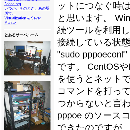
ットにつなぐ時は 
2done.org
いつか、そのとき、あの場
所で。
と思います。 Wi
Virtualization & Sever
Maniax
続ツールを利用
とあるサーバルーム
接続している状態で
"sudo pppoec
です。 CentOSやFe
を使うとネット
コマンドを打っ
つからないと言われ
pppoe のソー
できたのですが