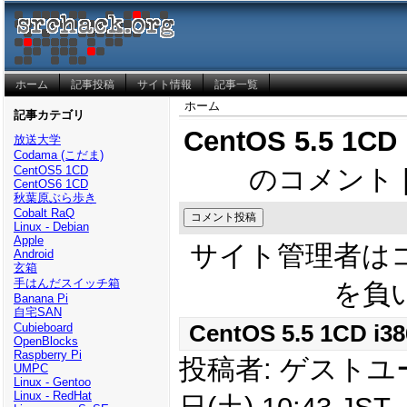
ホーム
記事投稿
サイト情報
記事一覧
ホーム
記事カテゴリ
CentOS 5.5 1CD 
放送大学
Codama (こだま)
CentOS5 1CD
のコメント 
CentOS6 1CD
秋葉原ぶら歩き
Cobalt RaQ
Linux - Debian
Apple
サイト管理者は
Android
玄箱
手はんだスイッチ箱
を負
Banana Pi
自宅SAN
Cubieboard
CentOS 5.5 1CD i38
OpenBlocks
Raspberry Pi
投稿者: ゲストユーザ
UMPC
Linux - Gentoo
Linux - RedHat