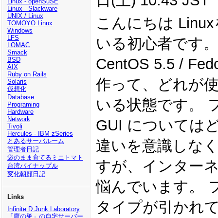
日(土) 10:43 JST
Linux - openSuSE
Linux - Slackware
UNIX / Linux
こんにちは Lin
TOMOYO Linux
Windows
LFS
いる初心者です。 最近
LOMAC
Smack
CentOS 5.5 / Fe
BSD
AIX
Ruby on Rails
作って、どれが
Solaris
仮想化
Database
いる状態です。 
Programing
Hardware
Network
GUI については
Tivoli
Hercules - IBM zSeries
とあるサーバルーム
違いを意識しな
管理者日記
袋のまま育てるミニトマト
すが、インター
台湾パイナップル
変化朝顔日記
悩んでいます。 
Links
タイプが引かれ
Infinite D Junk Laboratory
「鷹の巣」の自宅サーバー