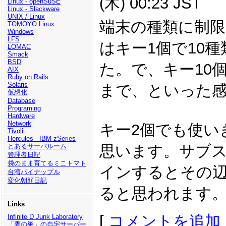
(木) 00:23 JST
Linux - openSuSE
Linux - Slackware
UNIX / Linux
端末の種類に制
TOMOYO Linux
Windows
LFS
はキー1個で10
LOMAC
Smack
BSD
た。で、キー10個
AIX
Ruby on Rails
Solaris
まで、といった
仮想化
Database
Programing
Hardware
Network
キー2個でも使い
Tivoli
Hercules - IBM zSeries
とあるサーバルーム
思います。サブ
管理者日記
袋のまま育てるミニトマト
インするとその
台湾パイナップル
変化朝顔日記
ると思われます
Links
[
コメントを追加
Infinite D Junk Laboratory
「鷹の巣」の自宅サーバー