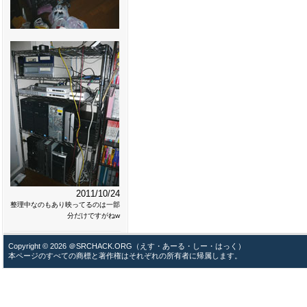
2011/10/24
整理中なのもあり映ってるのは一部
分だけですがねw
Copyright © 2026 ＠SRCHACK.ORG（えす・あーる・しー・はっく）
本ページのすべての商標と著作権はそれぞれの所有者に帰属します。