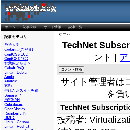
ホーム
記事投稿
サイト情報
記事一覧
ホーム
記事カテゴリ
TechNet Subscr
放送大学
Codama (こだま)
CentOS5 1CD
ント |
ア
CentOS6 1CD
秋葉原ぶら歩き
Cobalt RaQ
Linux - Debian
Apple
サイト管理者は
Android
玄箱
手はんだスイッチ箱
を負
Banana Pi
自宅SAN
Cubieboard
TechNet Subscript
OpenBlocks
Raspberry Pi
投稿者: Virtualiza
UMPC
Linux - Gentoo
Linux - RedHat