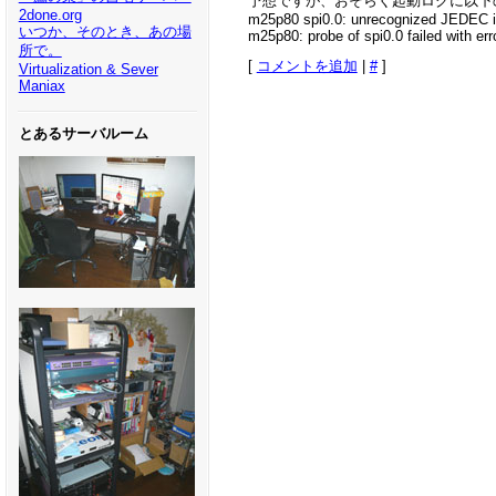
予想ですが、おそらく起動ログに以下
2done.org
m25p80 spi0.0: unrecognized JEDEC id
いつか、そのとき、あの場
m25p80: probe of spi0.0 failed with err
所で。
[
コメントを追加
|
#
]
Virtualization & Sever
Maniax
とあるサーバルーム