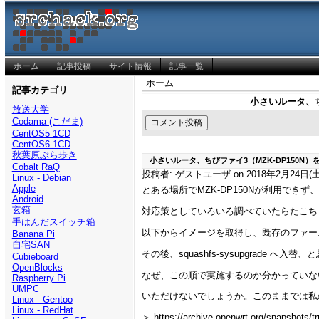
ホーム
記事投稿
サイト情報
記事一覧
ホーム
記事カテゴリ
小さいルータ、ち
放送大学
Codama (こだま)
CentOS5 1CD
CentOS6 1CD
秋葉原ぶら歩き
小さいルータ、ちびファイ3（MZK-DP150N）
Cobalt RaQ
投稿者: ゲストユーザ on 2018年2月24日(土) 
Linux - Debian
Apple
とある場所でMZK-DP150Nが利用で
Android
玄箱
対応策としていろいろ調べていたらたこち
手はんだスイッチ箱
以下からイメージを取得し、既存のファームウェ
Banana Pi
自宅SAN
その後、squashfs-sysupgrade 
Cubieboard
OpenBlocks
なぜ、この順で実施するのか分かっていな
Raspberry Pi
UMPC
いただけないでしょうか。このままでは私
Linux - Gentoo
Linux - RedHat
＞ https://archive.openwrt.org/snapshots/t