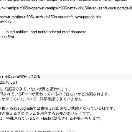
trunk/ramips/rt305x/openwrt-ramips-rt305x-mzk-dp150n-squashfs-sysupgrade.b
enwrt-ramips-rt305x-mzk-dp150n-squashfs-sysupgrade.bin
ramdisk.
. ubusd askfirst logd netifd odhcpd ntpd dnsmasq
 askfirst
N）をOpenWRT化してみる
3:48 JST
イスとして認識できていない状況と思われます。
されているFlashが変わっているのではないかと推測されます。
のしか持っていないので、詳細確認できていません。
換えるsysupgradeでは書換えは出来ない状態となっている様です。
接書き換えるプログラムを用意する必要がありそうです。
には、搭載されているSPI Flashに対応させる必要があります。