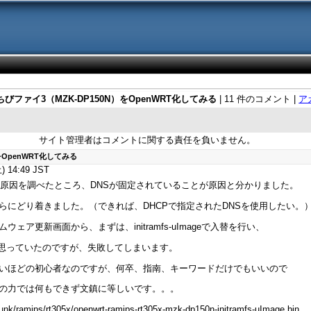
びファイ3（MZK-DP150N）をOpenWRT化してみる
| 11 件のコメント |
ア
サイト管理者はコメントに関する責任を負いません。
をOpenWRT化してみる
14:49 JST
きず、原因を調べたところ、DNSが固定されていることが原因と分かりました。
らにどり着きました。（できれば、DHCPで指定されたDNSを使用したい。
ア更新画面から、まずは、initramfs-uImageで入替を行い、
へ入替、と思っていたのですが、失敗してしまいます。
いほどの初心者なのですが、何卒、指南、キーワードだけでもいいので
の力では何もできず文鎮に等しいです。。。
runk/ramips/rt305x/openwrt-ramips-rt305x-mzk-dp150n-initramfs-uImage.bin