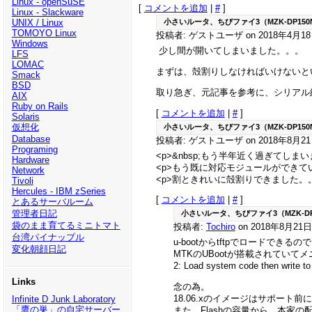
Linux - openSuSE
[
コメントを追加
|
#
]
Linux - Slackware
UNIX / Linux
小さいルータ、ちびファイ3（MZK-DP150
TOMOYO Linux
投稿者: ゲストユーザ on 2018年4月18日(
Windows
少し間が開いてしまいました。。。
LFS
LOMAC
まずは、殻割りしなければいけないと
Smack
BSD
取り急ぎ、元記事を参考に、シリアル
AIX
Ruby on Rails
[
コメントを追加
|
#
]
Solaris
仮想化
小さいルータ、ちびファイ3（MZK-DP150
Database
投稿者: ゲストユーザ on 2018年8月21日(
Programing
<p>&nbsp;もう半年近く過ぎて
Hardware
<p>もう既に対応モジュールができて
Network
<p>割ときれいに殻割りできました。。
Tivoli
Hercules - IBM zSeries
[
コメントを追加
|
#
]
とあるサーバルーム
管理者日記
小さいルータ、ちびファイ3（MZK-DP
袋のまま育てるミニトマト
投稿者:
Tochiro
on 2018年8月21日(
台湾パイナップル
u-bootからtftpでロードでき
変化朝顔日記
MTKのUBootが搭載されてい
2: Load system code then write to
Links
念の為。
18.06.xのイメージはサポート
Infinite D Junk Laboratory
「鷹の巣」の自宅サーバー
また、Flashの容量から、本家