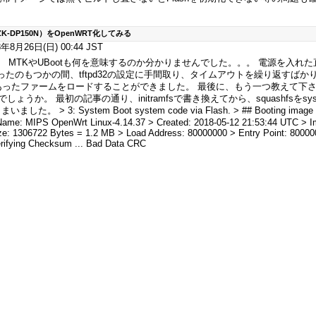
-DP150N）をOpenWRT化してみる
8月26日(日) 00:44 JST
 MTKやUBootも何を意味するのか分かりませんでした。。。 電源を入れ
たのもつかの間、tftpd32の設定に手間取り、タイムアウトを繰り返すばか
事にあったファームをロードすることができました。 最後に、もう一つ教えて下さい。 initra
のでしょうか。 最初の記事の通り、initramfsで書き換えてから、squashfsをs
た。 > 3: System Boot system code via Flash. > ## Booting image at b
 Name: MIPS OpenWrt Linux-4.14.37 > Created: 2018-05-12 21:53:44 UTC > 
e: 1306722 Bytes = 1.2 MB > Load Address: 80000000 > Entry Point: 800000
.. Verifying Checksum ... Bad Data CRC