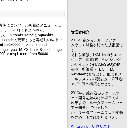
た直後にコンソール画面にメニューが出
り。。。 それでもようやく、
管理者紹介
mfs-kernelとsquashfs-
ysupgradeで更新すると再起動の途中で
2015年春から、ルータファー
c050000 ... > raspi_read:
ムウェア開発を始めた技術屋で
Image Type: MIPS Linux Kernel Image
す。
00 > raspi_read: from:50040
それ以前は、IBM Tivoli系エン
ジニア。ID管理(TIM)とシング
ルサインオン(TAMeSSO)の構
築や、監視系（TEC, ITM,
NetViewなどなど）。他にもメ
ールシステム構築とか、GPLな
アプリ達の構築とかとか。
2016年、組み込みファームウ
ェア開発を始めた技術屋です。
昨年まで、ルータファームウェ
アを開発していました。
が、ルータファームウェア開発
を辞めた訳ではありません。
Amazonほしい物リスト