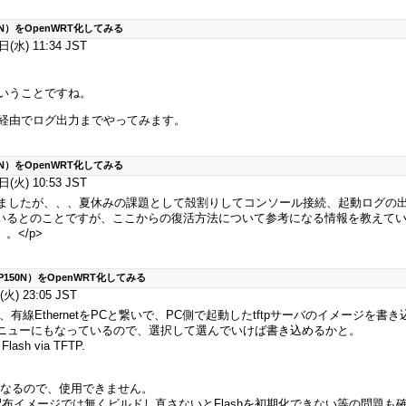
N）をOpenWRT化してみる
水) 11:34 JST
いうことですね。
経由でログ出力までやってみます。
N）をOpenWRT化してみる
火) 10:53 JST
しまいましたが、、、夏休みの課題として殻割りしてコンソール接続、起動ログの出
いるとのことですが、ここからの復活方法について参考になる情報を教えていた
。</p>
150N）をOpenWRT化してみる
火) 23:05 JST
るので、有線EthernetをPCと繋いで、PC側で起動したtftpサーバのイメージを
てメニューにもなっているので、選択して選んでいけば書き込めるかと。
 Flash via TFTP.
前になるので、使用できません。
の配布イメージでは無くビルドし直さないとFlashを初期化できない等の問題も