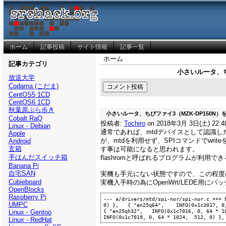
ホーム
記事投稿
サイト情報
記事一覧
ホーム
記事カテゴリ
小さいルータ、ち
放送大学
Codama (こだま)
CentOS5 1CD
CentOS6 1CD
秋葉原ぶら歩き
小さいルータ、ちびファイ3（MZK-DP150N）
Cobalt RaQ
投稿者:
Tochiro
on 2018年3月 3日(土) 22:4
Linux - Debian
通常であれば、mtdデバイスとして認識し
Apple
が、mtdを利用せず、SPIコマンドでwr
Android
玄箱
す事は可能になると思われます。
手はんだスイッチ箱
flashromと呼ばれるプログラムが利
Banana Pi
自宅SAN
実機も手元にない状態ですので、この程度
Cubieboard
実機入手時の為にOpenWrt/LEDE用
OpenBlocks
Raspberry Pi
--- a/drivers/mtd/spi-nor/spi-nor.c +++ b/drivers/mtd/spi-nor/s
UMPC
0) },  	{ "en25q64",    INFO(0x1c3017, 0, 64 * 1024,  128, SECT_4K) },  	{ "en25q128",   INFO(0x1c3018, 0, 64 * 1024,  256, SECT_4K) }, +	
{ "en25qh32",   INFO(0x1c7016, 0, 64 * 1024,  64,  0) },  	{ "en25qh128",  INFO(0x1c7018, 0, 
Linux - Gentoo
Linux - RedHat