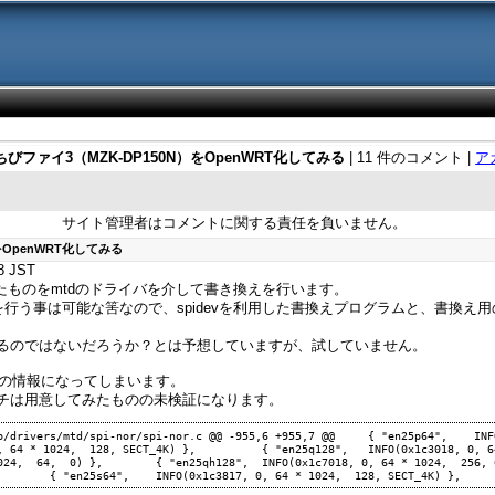
びファイ3（MZK-DP150N）をOpenWRT化してみる
| 11 件のコメント |
ア
サイト管理者はコメントに関する責任を負いません。
をOpenWRT化してみる
8 JST
たものをmtdのドライバを介して書き換えを行います。
iteを行う事は可能な筈なので、spidevを利用した書換えプログラムと、書換
用できるのではないだろうか？とは予想していますが、試していません。
の情報になってしまいます。
にパッチは用意してみたものの未検証になります。
pi-nor.c @@ -955,6 +955,7 @@  	{ "en25p64",    INFO(0x1c2017, 0, 64 * 1024,  128, 
64 * 1024,  256, 0) },  	{ "en25qh256",  