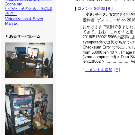
2done.org
[
コメントを追加
|
#
]
いつか、そのとき、あの場
所で。
小さいルータ、ちびファイ3（MZK
Virtualization & Sever
投稿者: ゲストユーザ on 2018年
Maniax
おかげさまで復旧できました。
てきて、おお、これか！と思っ
とあるサーバルーム
2018051500215966の記
sysupgradeでは何がちがう
Checksum Error で停止してしまいまし
from:50000 len:40 > . Image
(lzma compressed) > Data Siz
len:13f062 > ..................
[
コメントを追加
|
#
]