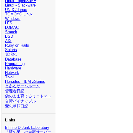
Linux - openSuSE
Linux - Slackware
UNIX / Linux
TOMOYO Linux
Windows
LFS
LOMAC
Smack
BSD
AIX
Ruby on Rails
Solaris
仮想化
Database
Programing
Hardware
Network
Tivoli
Hercules - IBM zSeries
とあるサーバルーム
管理者日記
袋のまま育てるミニトマト
台湾パイナップル
変化朝顔日記
Links
Infinite D Junk Laboratory
「鷹の巣」の自宅サーバー