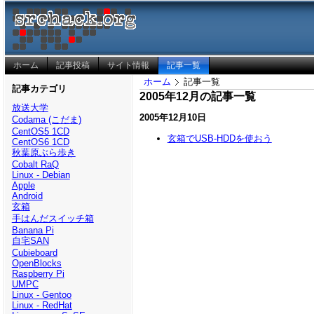
ホーム
記事投稿
サイト情報
記事一覧
ホーム
記事一覧
記事カテゴリ
2005年12月の記事一覧
放送大学
2005年12月10日
Codama (こだま)
CentOS5 1CD
玄箱でUSB-HDDを使おう
CentOS6 1CD
秋葉原ぶら歩き
Cobalt RaQ
Linux - Debian
Apple
Android
玄箱
手はんだスイッチ箱
Banana Pi
自宅SAN
Cubieboard
OpenBlocks
Raspberry Pi
UMPC
Linux - Gentoo
Linux - RedHat