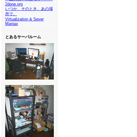
2done.org
いつか、そのとき、あの場
所で。
Virtualization & Sever
Maniax
とあるサーバルーム