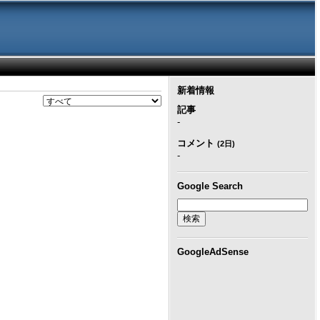
新着情報
記事
-
コメント
(2日)
-
Google Search
GoogleAdSense