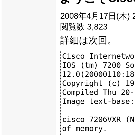
2008年4月17日(木) 2
閲覧数 3,823
詳細は次回。
Cisco Internetwo
IOS (tm) 7200 So
12.0(20000110:18
Copyright (c) 19
Compiled Thu 20-
Image text-base:
cisco 7206VXR (N
of memory.
