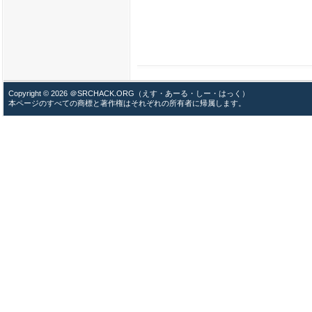
Copyright © 2026 ＠SRCHACK.ORG（えす・あーる・しー・はっく）
本ページのすべての商標と著作権はそれぞれの所有者に帰属します。