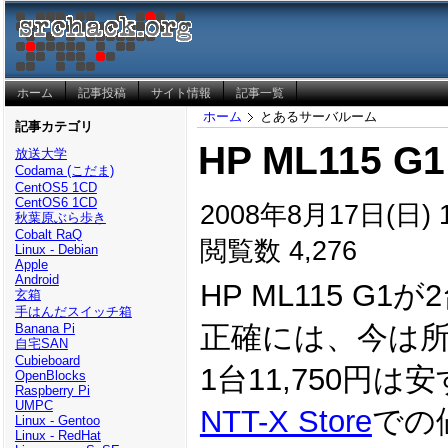
ホーム
記事投稿
サイト情報
記事一覧
ホーム
とあるサーバルーム
記事カテゴリ
HP ML115 G1
放送大学
Codama (こだま)
CentOS5 1CD
CentOS6 1CD
2008年8月17日(日) 1
秋葉原ぶら歩き
Cobalt RaQ
閲覧数 4,276
Linux - Debian
Apple
Android
HP ML115 
玄箱
手はんだスイッチ箱
正確には、今は
Banana Pi
自宅SAN
Cubieboard
1台11,750円は
OpenBlocks
Raspberry Pi
UMPC
NTT-X Store
での
Linux - Gentoo
Linux - RedHat