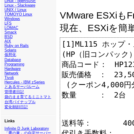
Linux - openSuSE
Linux - Slackware
UNIX / Linux
VMware ES
TOMOYO Linux
Windows
LFS
現在、ESXiを簡
LOMAC
Smack
BSD
AIX
[1]ML115 ホップ
Ruby on Rails
Solaris
(HP（旧コンパック）
仮想化
Database
商品コード：　HP1231
Programing
Hardware
販売価格　：　23,50
Network
Tivoli
Hercules - IBM zSeries
 (クーポン4,000円分適用済)

とあるサーバルーム
管理者日記
数量　　　：　2台

袋のまま育てるミニトマト
台湾パイナップル
変化朝顔日記
送料等：       400
Links
Infinite D Junk Laboratory
代引き手数料：      
「鷹の巣」の自宅サーバー