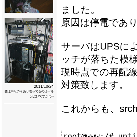
ました。
原因は停電であ
サーバはUPSに
ッチが落ちた模
現時点での再配
対策致します。
2011/10/24
整理中なのもあり映ってるのは一部
分だけですがねw
これからも、src
root@www:/# uptim