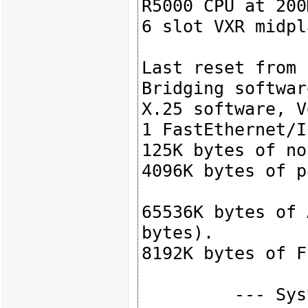
R5000 CPU at 200
6 slot VXR midpl
Last reset from 
Bridging software
X.25 software, V
1 FastEthernet/I
125K bytes of no
4096K bytes of p
65536K bytes of 
bytes).

8192K bytes of F
         --- System Configuration Dialog ---
