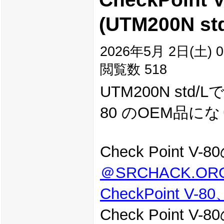
(UTM200N std
2026年5月 2日(土) 0
閲覧数 518
UTM200N std/
80 のOEM品に
Check Point
＠SRCHACK.
CheckPoint V-
Check Poin