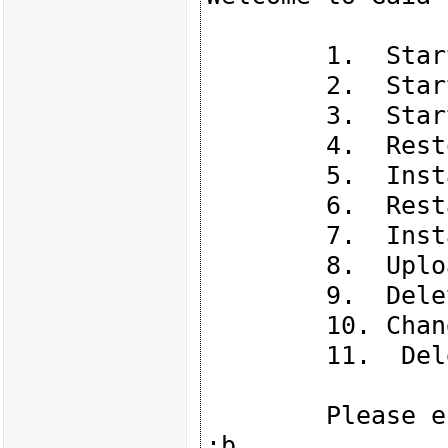
        1.  Start in normal Mode

        2.  Start in debug Mode

        3.  Start in maintenance Mode

        4.  Restore to Factory Defaults (local)

        5.  Install/Update Image from Network

        6.  Restart Boot-Loader

        7.  Install/Update Image from USB

        8.  Upload preset configuration file from Network

        9.  Delete preset configuration file

        10. Change active ethernet port

        11.  Delete branding file

        Please enter your selection (press ENTER to finish) 
:b
