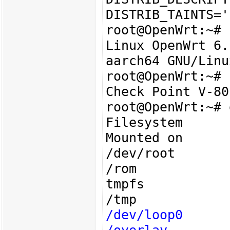
DISTRIB_TAINTS=''
root@OpenWrt:~# 
Linux OpenWrt 6.
aarch64 GNU/Linux
root@OpenWrt:~# 
Check Point V-80

root@OpenWrt:~# 
Filesystem      
Mounted on

/dev/root       
/rom

tmpfs           
/tmp
/dev/loop0      