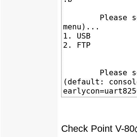
        Please select interface (press enter to exit this 
menu)...

1. USB

2. FTP

        Please set environment variable 'bootargs' 
(default: consol
Check Poin