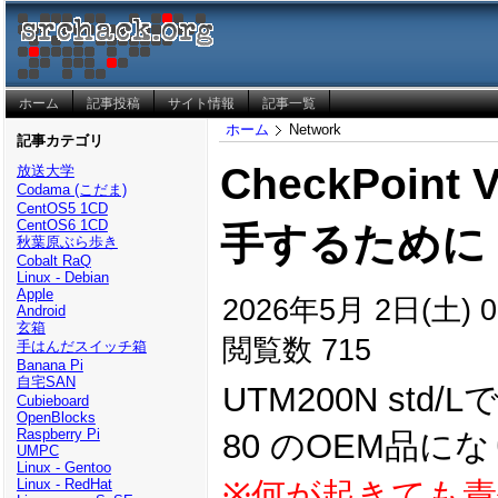
ホーム
記事投稿
サイト情報
記事一覧
ホーム
Network
記事カテゴリ
CheckPoint
放送大学
Codama (こだま)
CentOS5 1CD
CentOS6 1CD
手するために (U
秋葉原ぶら歩き
Cobalt RaQ
Linux - Debian
Apple
2026年5月 2日(土) 0
Android
玄箱
閲覧数 715
手はんだスイッチ箱
Banana Pi
自宅SAN
UTM200N std/
Cubieboard
OpenBlocks
Raspberry Pi
80 のOEM品に
UMPC
Linux - Gentoo
※何が起きても
Linux - RedHat