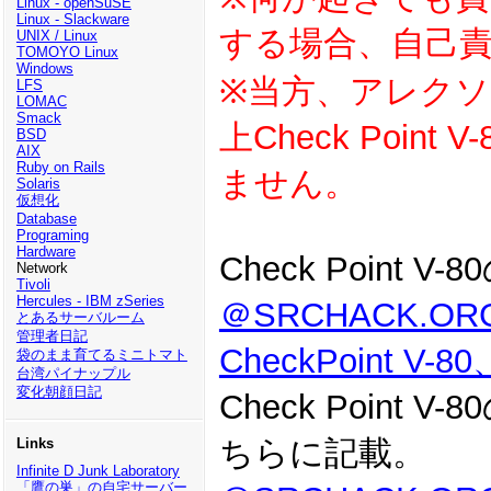
Linux - openSuSE
Linux - Slackware
する場合、自己
UNIX / Linux
TOMOYO Linux
Windows
※当方、アレクソ
LFS
LOMAC
Smack
上Check Poi
BSD
AIX
Ruby on Rails
ません。
Solaris
仮想化
Database
Programing
Hardware
Check Point
Network
Tivoli
Hercules - IBM zSeries
＠SRCHACK.
とあるサーバルーム
管理者日記
CheckPoint V-
袋のまま育てるミニトマト
台湾パイナップル
変化朝顔日記
Check Poin
ちらに記載。
Links
Infinite D Junk Laboratory
「鷹の巣」の自宅サーバー