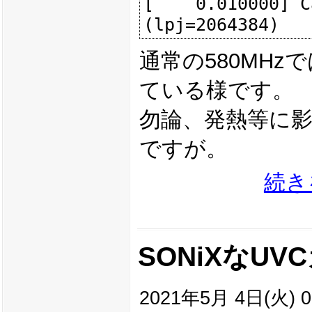
[    0.010000] C
通常の580MHzで
ている様です。
勿論、発熱等に
ですが。
続き
SONiXなU
2021年5月 4日(火) 0