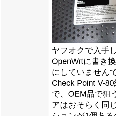
ヤフオクで入手
OpenWrtに
にしていません
Check Poin
で、OEM品で狙
アはおそらく同じ
ションが1個ある