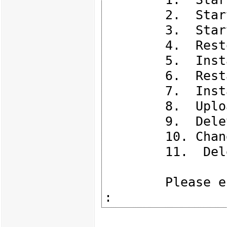
        2.  Start in debug Mode

        3.  Start in maintenance Mode

        4.  Restore to Factory Defaults (local)

        5.  Install/Update Image from Network

        6.  Restart Boot-Loader

        7.  Install/Update Image from USB

        8.  Upload preset configuration file from Network

        9.  Delete preset configuration file

        10. Change active ethernet port

        11.  Delete branding file

        Please enter your selection (press ENTER to finish) 