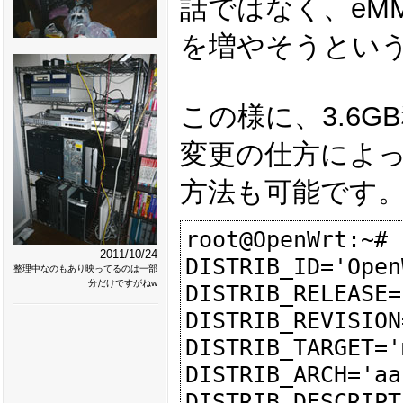
話ではなく、eMM
を増やそうとい
この様に、3.6G
変更の仕方によ
方法も可能です
root@OpenWrt:~# 
2011/10/24
DISTRIB_ID='Open
整理中なのもあり映ってるのは一部
分だけですがねw
DISTRIB_RELEASE=
DISTRIB_REVISION
DISTRIB_TARGET='
DISTRIB_ARCH='aa
DISTRIB_DESCRIPT