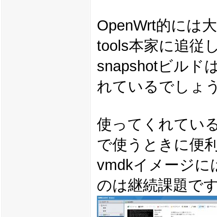
OpenWrt的に
tools本家に追
snapshot
れているでしょ
使ってくれている
で使うときに便
vmdkイメージ
のは継続課題で