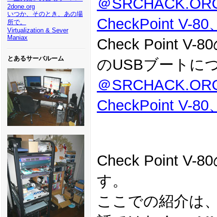
＠SRCHACK.
2done.org
いつか、そのとき、あの場
CheckPoint V-
所で。
Virtualization & Sever
Maniax
Check Poin
とあるサーバルーム
のUSBブートに
＠SRCHACK.
CheckPoint V
Check Point 
す。
ここでの紹介は、U