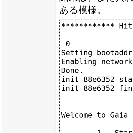
ある模様。
************ Hit
 0

Setting bootaddr
Enabling network
Done.

init 88e6352 star
init 88e6352 fin
Welcome to Gaia 
        1.  Start in normal Mode
