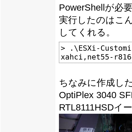
PowerShell
実行したのはこん
してくれる。
> .\ESXi-Customi
ちなみに作成したn
OptiPlex 3040 S
RTL8111HS