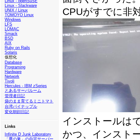
Linux - openSuSE
Linux - Slackware
CPUがすでに非
UNIX / Linux
TOMOYO Linux
Windows
LFS
LOMAC
Smack
BSD
AIX
Ruby on Rails
Solaris
仮想化
Database
Programing
Hardware
Network
Tivoli
Hercules - IBM zSeries
とあるサーバルーム
管理者日記
袋のまま育てるミニトマト
台湾パイナップル
変化朝顔日記
インストールはで
Links
かつ、インストール
Infinite D Junk Laboratory
「鷹の巣」の自宅サーバー