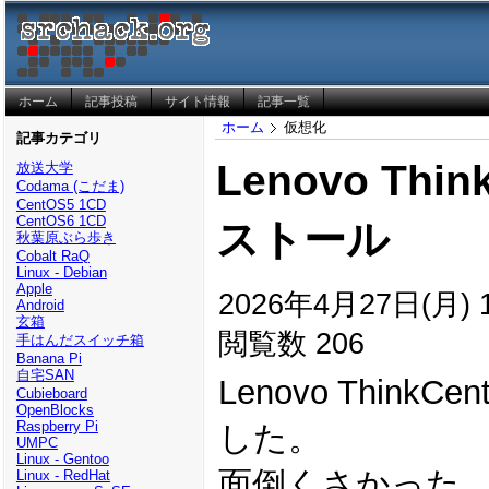
ホーム
記事投稿
サイト情報
記事一覧
ホーム
仮想化
記事カテゴリ
Lenovo Thin
放送大学
Codama (こだま)
CentOS5 1CD
CentOS6 1CD
ストール
秋葉原ぶら歩き
Cobalt RaQ
Linux - Debian
Apple
2026年4月27日(月) 1
Android
玄箱
閲覧数 206
手はんだスイッチ箱
Banana Pi
自宅SAN
Lenovo ThinkCe
Cubieboard
OpenBlocks
Raspberry Pi
した。
UMPC
Linux - Gentoo
面倒くさかった
Linux - RedHat