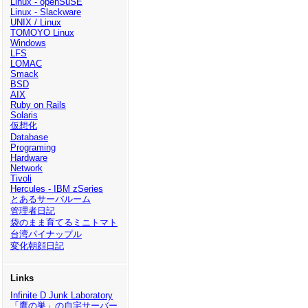
Linux - openSuSE
Linux - Slackware
UNIX / Linux
TOMOYO Linux
Windows
LFS
LOMAC
Smack
BSD
AIX
Ruby on Rails
Solaris
仮想化
Database
Programing
Hardware
Network
Tivoli
Hercules - IBM zSeries
とあるサーバルーム
管理者日記
袋のまま育てるミニトマト
台湾パイナップル
変化朝顔日記
Links
Infinite D Junk Laboratory
「鷹の巣」の自宅サーバー