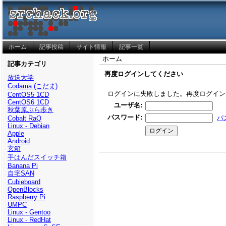
ホーム
記事投稿
サイト情報
記事一覧
ホーム
記事カテゴリ
再度ログインしてください
放送大学
Codama (こだま)
ログインに失敗しました。再度ログイン
CentOS5 1CD
CentOS6 1CD
ユーザ名
:
秋葉原ぶら歩き
パスワード
:
パ
Cobalt RaQ
Linux - Debian
Apple
Android
玄箱
手はんだスイッチ箱
Banana Pi
自宅SAN
Cubieboard
OpenBlocks
Raspberry Pi
UMPC
Linux - Gentoo
Linux - RedHat