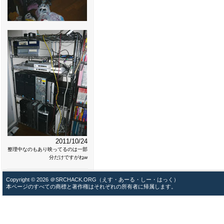
2011/10/24
整理中なのもあり映ってるのは一部
分だけですがねw
Copyright © 2026 ＠SRCHACK.ORG（えす・あーる・しー・はっく）
本ページのすべての商標と著作権はそれぞれの所有者に帰属します。