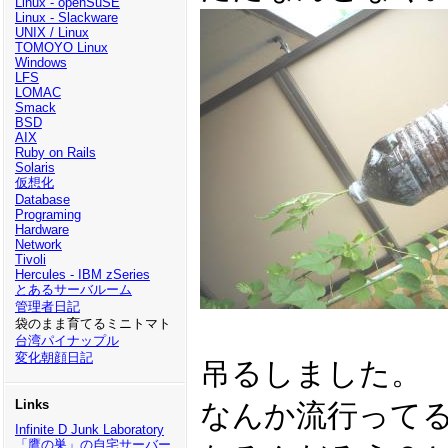
Linux - openSuSE
Linux - Slackware
UNIX / Linux
TOMOYO Linux
Windows
LFS
LOMAC
Smack
BSD
AIX
Ruby on Rails
Solaris
仮想化
Database
Programing
Hardware
Network
Tivoli
Hercules - IBM zSeries
とあるサーバルーム
管理者日記
袋のまま育てるミニトマト
台湾パイナップル
変化朝顔日記
吊るしました。
Links
なんか流行って
Infinite D Junk Laboratory
「鷹の巣」の自宅サーバー