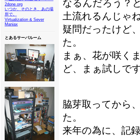
なるんだろう？
2done.org
いつか、そのとき、あの場
土流れるんじゃ
所で。
Virtualization & Sever
Maniax
疑問だったけど
とあるサーバルーム
た。
まぁ、花が咲く
ど、まぁ試しで
脇芽取ってから、
た。
来年の為に、記