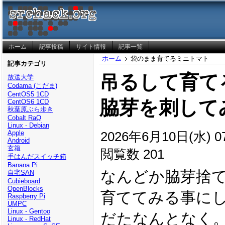
ホーム
記事投稿
サイト情報
記事一覧
ホーム
袋のまま育てるミニトマト
記事カテゴリ
吊るして育て
放送大学
Codama (こだま)
CentOS5 1CD
脇芽を刺して
CentOS6 1CD
秋葉原ぶら歩き
Cobalt RaQ
Linux - Debian
2026年6月10日(水) 07
Apple
Android
玄箱
閲覧数 201
手はんだスイッチ箱
Banana Pi
なんどか脇芽捨
自宅SAN
Cubieboard
OpenBlocks
育ててみる事に
Raspberry Pi
UMPC
Linux - Gentoo
だたなんとなく
Linux - RedHat