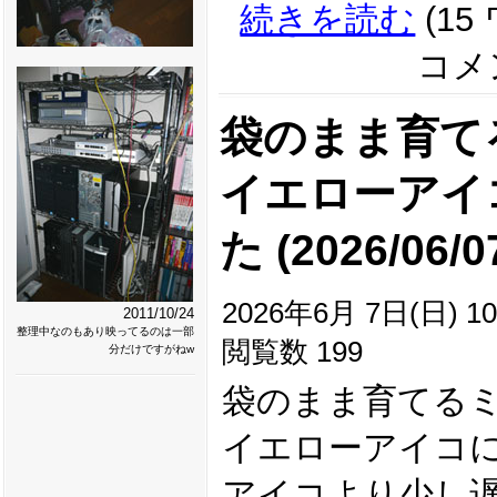
続きを読む
(15
コメン
袋のまま育て
イエローアイ
た (2026/06/0
2026年6月 7日(日) 10
2011/10/24
整理中なのもあり映ってるのは一部
閲覧数 199
分だけですがねw
袋のまま育てる
イエローアイコ
アイコより少し