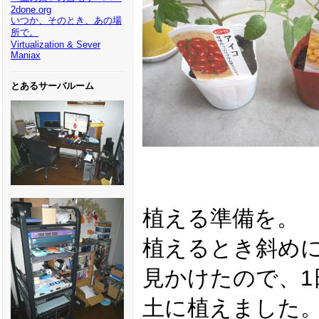
2done.org
いつか、そのとき、あの場
所で。
Virtualization & Sever
Maniax
とあるサーバルーム
植える準備を。
植えるとき斜め
見かけたので、1
土に植えました。