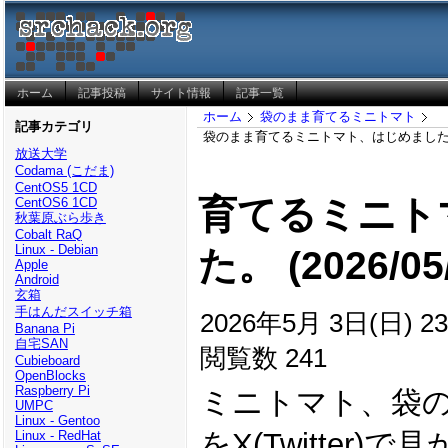
ホーム
記事投稿
サイト情報
記事一覧
ホーム
袋のまま育てるミニトマト
記事カテゴリ
袋のまま育てるミニトマト、はじめました。 (20
放送大学
Codama (こだま)
CentOS5 1CD
育てるミニト
CentOS6 1CD
秋葉原ぶら歩き
Cobalt RaQ
Linux - Debian
た。 (2026/05
Apple
Android
玄箱
手はんだスイッチ箱
2026年5月 3日(日) 23
Banana Pi
自宅SAN
閲覧数 241
Cubieboard
OpenBlocks
Raspberry Pi
ミニトマト、袋
UMPC
Linux - Gentoo
をX(Twitter
Linux - RedHat