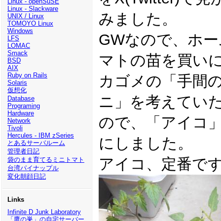
Linux - openSuSE
Linux - Slackware
みました。
UNIX / Linux
TOMOYO Linux
Windows
GWなので、ホ
LFS
LOMAC
Smack
マトの苗を買い
BSD
AIX
Ruby on Rails
カゴメの「手間の
Solaris
仮想化
ニ」を考えてい
Database
Programing
Hardware
ので、「アイコ
Network
Tivoli
Hercules - IBM zSeries
にしました。
とあるサーバルーム
管理者日記
アイコ、定番で
袋のまま育てるミニトマト
台湾パイナップル
変化朝顔日記
Links
Infinite D Junk Laboratory
「鷹の巣」の自宅サーバー