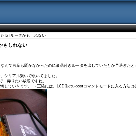
ぎたIoTルータかもしれない
タかもしれない
IoTなんて言葉も聞かなかったのに液晶付きルータを出していたとか早過ぎた
で、シリアル繋いで覗いてました。
態なので、弄りたい放題ですね。
ていきます。 （正確には、LCD側のu-bootコマンドモードに入る方法は探