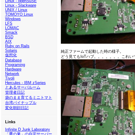
Linux - openSuSE
Linux - Slackware
UNIX / Linux
TOMOYO Linux
Windows
LFS
LOMAC
Smack
BSD
AIX
Ruby on Rails
Solaris
純正ファームで起動した時の様子。
仮想化
どう見てもIoTハブ。。。。。。。これ
Database
Programing
Hardware
Network
Tivoli
Hercules - IBM zSeries
とあるサーバルーム
管理者日記
袋のまま育てるミニトマト
台湾パイナップル
変化朝顔日記
Links
Infinite D Junk Laboratory
「鷹の巣」の自宅サーバー