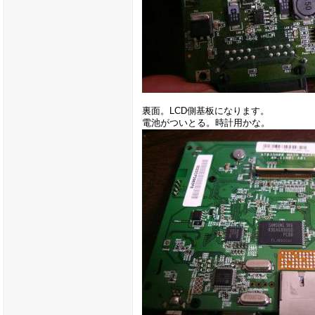
裏面。LCD側基板になります。
電池がついとる。時計用かな。