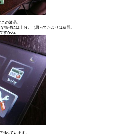
応なこの液晶。
単な操作には十分。（思ってたよりは綺麗。
近いですかね。
で別れています。