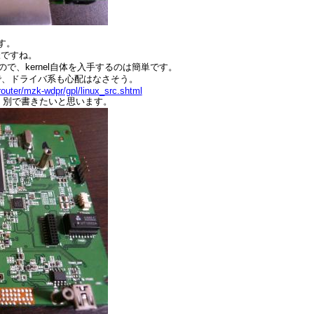
です。
様ですね。
ので、kernel自体を入手するのは簡単です。
ので、ドライバ系も心配はなさそう。
router/mzk-wdpr/gpl/linux_src.shtml
ので、別で書きたいと思います。