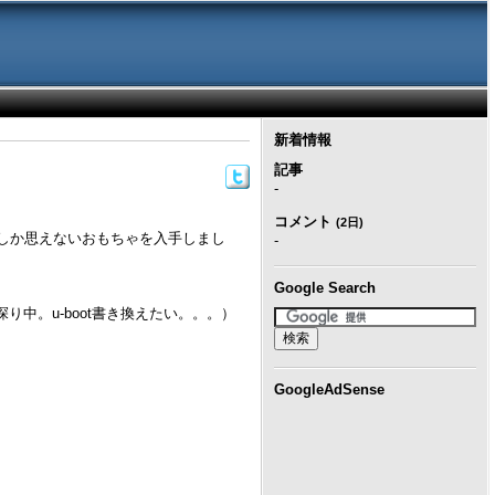
新着情報
記事
-
コメント
(2日)
としか思えないおもちゃを入手しまし
-
Google Search
り中。u-boot書き換えたい。。。）
GoogleAdSense