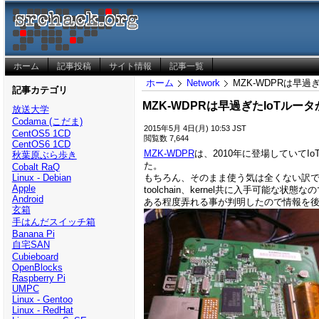
ホーム
記事投稿
サイト情報
記事一覧
ホーム
Network
MZK-WDPRは早過
記事カテゴリ
MZK-WDPRは早過ぎたIoTルー
放送大学
Codama (こだま)
2015年5月 4日(月) 10:53 JST
CentOS5 1CD
閲覧数 7,644
CentOS6 1CD
MZK-WDPR
は、2010年に登場していて
秋葉原ぶら歩き
た。
Cobalt RaQ
もちろん、そのまま使う気は全くない訳
Linux - Debian
Apple
toolchain、kernel共に入手可能な状
Android
ある程度弄れる事が判明したので情報を後悔し
玄箱
手はんだスイッチ箱
Banana Pi
自宅SAN
Cubieboard
OpenBlocks
Raspberry Pi
UMPC
Linux - Gentoo
Linux - RedHat