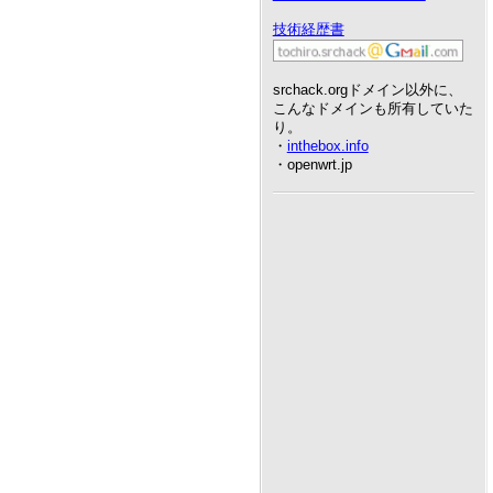
技術経歴書
srchack.orgドメイン以外に、
こんなドメインも所有していた
り。
・
inthebox.info
・openwrt.jp