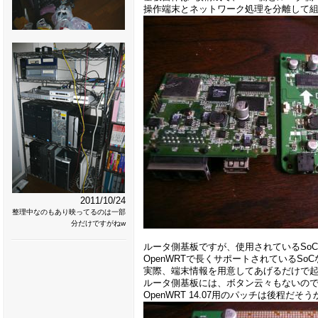
操作端末とネットワーク処理を分離して
2011/10/24
整理中なのもあり映ってるのは一部
分だけですがねw
ルータ側基板ですが、使用されているSoCは、Ra
OpenWRTで長くサポートされているS
実際、端末情報を用意してあげるだけで
ルータ側基板には、ボタン云々もないの
OpenWRT 14.07用のパッチは後程だそ