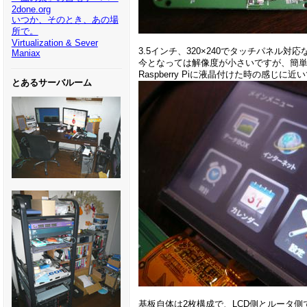
2done.org
いつか、そのとき、あの場
所で。
Virtualization & Sever
3.5インチ、320×240でタッチパネル対
Maniax
今となっては解像度が小さいですが、簡
Raspberry Piに液晶付けた時の感じに
とあるサーバルーム
基板自体は2枚構成で、LCD側とルータ側