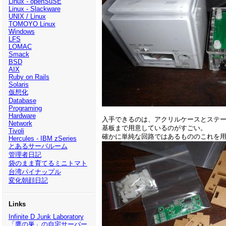
Linux - openSuSE
Linux - Slackware
UNIX / Linux
TOMOYO Linux
Windows
LFS
LOMAC
Smack
BSD
AIX
Ruby on Rails
Solaris
仮想化
Database
Programing
Hardware
入手できるのは、アクリルケースとステ
Network
基板まで用意しているのがすごい。
Tivoli
確かに単純な回路ではあるもののこれを
Hercules - IBM zSeries
とあるサーバルーム
管理者日記
袋のまま育てるミニトマト
台湾パイナップル
変化朝顔日記
Links
Infinite D Junk Laboratory
「鷹の巣」の自宅サーバー