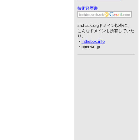
技術経歴書
srchack.orgドメイン以外に、
こんなドメインも所有していた
り。
・
inthebox.info
・openwrt.jp