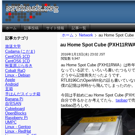
ホーム
記事投稿
サイト情報
記事一覧
ホーム
Network
au Home Spot C
記事カテゴリ
au Home Spot Cube (PXH1
放送大学
Codama (こだま)
2016年1月13日(水) 23:02 JST
CentOS5 1CD
閲覧数 9,947
CentOS6 1CD
au Home Spot Cube (PXH
秋葉原ぶら歩き
なっている訳で、いろいろ書いたつもり
Cobalt RaQ
どうやら記憶喪失だったようです。
Linux - Debian
Apple
RTL8196CのOpenWrt化の話も書い
Android
僕の記憶は何時から飛んでしまったのか
玄箱
手はんだスイッチ箱
今回は手始めにau Home Spot Cube
Banana Pi
自分で作るかとか考えてたら、
taobao
で
自宅SAN
taobao恐ろしや。
Cubieboard
OpenBlocks
Raspberry Pi
UMPC
Linux - Gentoo
Linux - RedHat