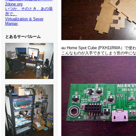
2done.org
いつか、そのとき、あの場
所で。
Virtualization & Sever
Maniax
とあるサーバルーム
au Home Spot Cube (PXH1
こんなものが入手できてしまう世の中に