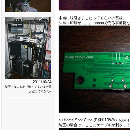
本当に線引きましたってぐらいの基板。
シルク印刷が。。。taobaoで売る事前提
2011/10/24
整理中なのもあり映ってるのは一部
分だけですがねw
au Home Spot Cube (PXH1
純正の場合は、ここにケーブルが刺さっ