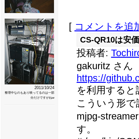
[
コメントを追
CS-QR10は安
投稿者:
Tochir
gakuritz さん
https://gith
を利用すると
2011/10/24
整理中なのもあり映ってるのは一部
分だけですがねw
こういう形で
mjpg-str
す。