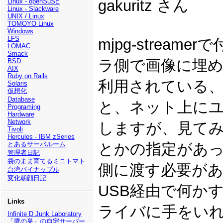
gakuritz さん
Linux - openSuSE
Linux - Slackware
UNIX / Linux
TOMOYO Linux
Windows
LFS
mjpg-strea
LOMAC
Smack
ラ側で画像に埋
BSD
AIX
Ruby on Rails
利用されている、SO
Solaris
仮想化
Database
と、ネット上に
Programing
Hardware
Network
しますが、見て
Tivoli
Hercules - IBM zSeries
とあるサーバルーム
とかの指定があ
管理者日記
袋のまま育てるミニトマト
側に渡す必要が
台湾パイナップル
変化朝顔日記
USB経由で何か
Links
ライバに手をい
Infinite D Junk Laboratory
「鷹の巣」の自宅サーバー