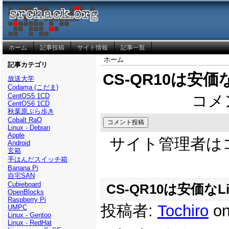
ホーム
記事投稿
サイト情報
記事一覧
ホーム
記事カテゴリ
CS-QR10は安価
放送大学
Codama (こだま)
CentOS5 1CD
コメ
CentOS6 1CD
秋葉原ぶら歩き
Cobalt RaQ
Linux - Debian
Apple
サイト管理者は
Android
玄箱
手はんだスイッチ箱
Banana Pi
自宅SAN
Cubieboard
CS-QR10は安価なL
OpenBlocks
Raspberry Pi
投稿者:
Tochiro
on
UMPC
Linux - Gentoo
Linux - RedHat