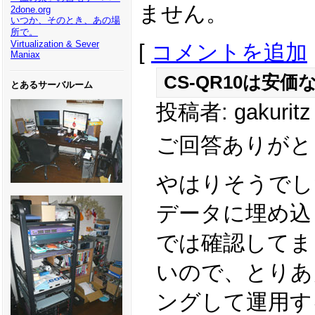
ません。
2done.org
いつか、そのとき、あの場
所で。
Virtualization & Sever
[
コメントを追加
Maniax
CS-QR10は安価
とあるサーバルーム
投稿者: gakuritz
ご回答ありがと
やはりそうでし
データに埋め込
では確認してま
いので、とりあ
ングして運用す