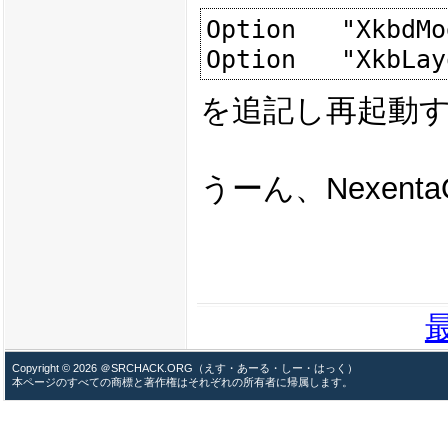
Option   "XkbdMo
を追記し再起動
うーん、Nexen
Copyright © 2026 ＠SRCHACK.ORG（えす・あーる・しー・はっく）
本ページのすべての商標と著作権はそれぞれの所有者に帰属します。