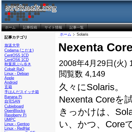
ホーム
記事投稿
サイト情報
記事一覧
ホーム
Solaris
記事カテゴリ
Nexenta Cor
放送大学
Codama (こだま)
CentOS5 1CD
CentOS6 1CD
2008年4月29日(火) 1
秋葉原ぶら歩き
Cobalt RaQ
閲覧数 4,149
Linux - Debian
Apple
Android
久々にSolaris。
玄箱
手はんだスイッチ箱
Nexenta Co
Banana Pi
自宅SAN
Cubieboard
きっかけは、Sol
OpenBlocks
Raspberry Pi
UMPC
い、かつ、Cor
Linux - Gentoo
Linux - RedHat