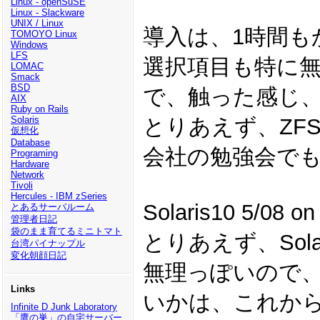
Linux - openSuSE
Linux - Slackware
UNIX / Linux
導入は、1時間も
TOMOYO Linux
Windows
LFS
選択項目も特に
LOMAC
Smack
BSD
で、触った感じ、
AIX
Ruby on Rails
とりあえず、ZF
Solaris
仮想化
Database
会社の勉強会でも
Programing
Hardware
Network
Tivoli
Hercules - IBM zSeries
Solaris10 5/
とあるサーバルーム
管理者日記
袋のまま育てるミニトマト
とりあえず、Solaris
台湾パイナップル
変化朝顔日記
無理っぽいので、Solar
Links
いかは、これか
Infinite D Junk Laboratory
「鷹の巣」の自宅サーバー