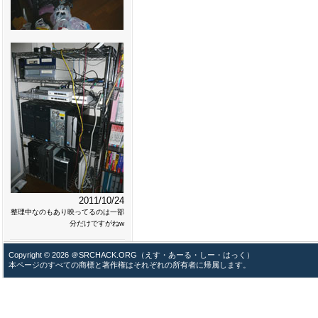
2011/10/24
整理中なのもあり映ってるのは一部
分だけですがねw
Copyright © 2026 ＠SRCHACK.ORG（えす・あーる・しー・はっく）
本ページのすべての商標と著作権はそれぞれの所有者に帰属します。