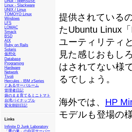
Linux - openSuSE
Linux - Slackware
UNIX / Linux
TOMOYO Linux
提供されているの
Windows
LFS
たUbuntu Lin
LOMAC
Smack
BSD
ユーティリティ
AIX
Ruby on Rails
Solaris
見た感じおもし
仮想化
Database
Programing
はされてない様
Hardware
Network
るでしょう。
Tivoli
Hercules - IBM zSeries
とあるサーバルーム
管理者日記
袋のまま育てるミニトマト
海外では、
HP Min
台湾パイナップル
変化朝顔日記
モデルも登場の
Links
Infinite D Junk Laboratory
「鷹の巣」の自宅サーバー