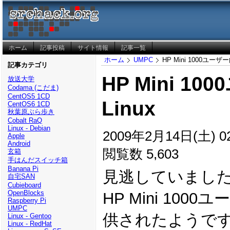
ホーム
記事投稿
サイト情報
記事一覧
ホーム
UMPC
HP Mini 1000ユーザー
記事カテゴリ
HP Mini 1
放送大学
Codama (こだま)
CentOS5 1CD
Linux
CentOS6 1CD
秋葉原ぶら歩き
Cobalt RaQ
Linux - Debian
2009年2月14日(土) 02
Apple
Android
閲覧数 5,603
玄箱
手はんだスイッチ箱
Banana Pi
見逃していまし
自宅SAN
Cubieboard
OpenBlocks
HP Mini 100
Raspberry Pi
UMPC
供されたようで
Linux - Gentoo
Linux - RedHat