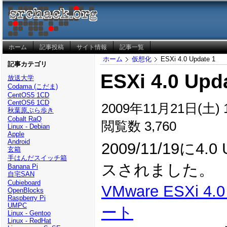
ホーム
記事投稿
サイト情報
記事一覧
ホーム
仮想化
ESXi 4.0 Update 1
記事カテゴリ
ESXi 4.0 Upd
放送大学
Codama (こだま)
CentOS5 1CD
CentOS6 1CD
2009年11月21日(土) 1
秋葉原ぶら歩き
Cobalt RaQ
閲覧数 3,760
Linux - Debian
Apple
Android
2009/11/19に4.
玄箱
手はんだスイッチ箱
スされました。
Banana Pi
自宅SAN
Cubieboard
VMware ESXi 4
OpenBlocks
Raspberry Pi
UMPC
ート
Linux - Gentoo
Linux - RedHat