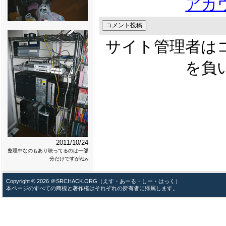
アカ
サイト管理者は
を負
2011/10/24
整理中なのもあり映ってるのは一部
分だけですがねw
Copyright © 2026 ＠SRCHACK.ORG（えす・あーる・しー・はっく）
本ページのすべての商標と著作権はそれぞれの所有者に帰属します。