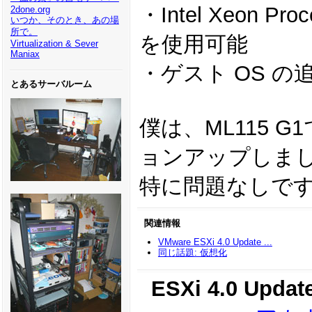
・Intel Xeon Pr
2done.org
いつか、そのとき、あの場
所で。
を使用可能
Virtualization & Sever
Maniax
・ゲスト OS の
とあるサーバルーム
僕は、ML115 
ョンアップしま
特に問題なしで
関連情報
VMware ESXi 4.0 Update ...
同じ話題: 仮想化
ESXi 4.0 Updat