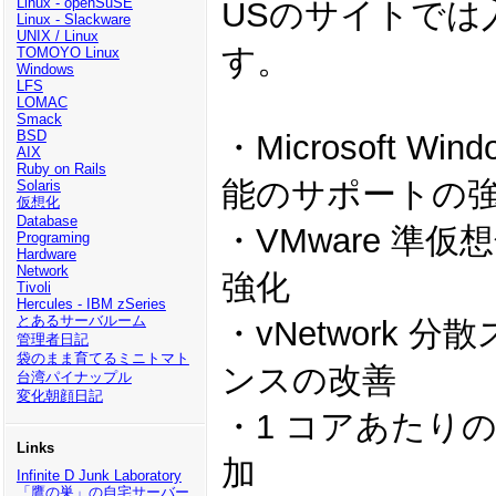
Linux - openSuSE
USのサイトでは
Linux - Slackware
UNIX / Linux
す。
TOMOYO Linux
Windows
LFS
LOMAC
Smack
BSD
・Microsoft W
AIX
Ruby on Rails
能のサポートの
Solaris
仮想化
Database
・VMware 準仮
Programing
Hardware
Network
強化
Tivoli
Hercules - IBM zSeries
とあるサーバルーム
・vNetwork 
管理者日記
袋のまま育てるミニトマト
ンスの改善
台湾パイナップル
変化朝顔日記
・1 コアあたりの
Links
加
Infinite D Junk Laboratory
「鷹の巣」の自宅サーバー