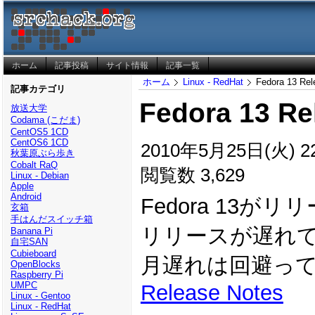
ホーム
記事投稿
サイト情報
記事一覧
ホーム
Linux - RedHat
Fedora 13 Rel
記事カテゴリ
Fedora 13 Re
放送大学
Codama (こだま)
CentOS5 1CD
CentOS6 1CD
2010年5月25日(火) 22
秋葉原ぶら歩き
Cobalt RaQ
閲覧数 3,629
Linux - Debian
Apple
Android
Fedora 13
玄箱
手はんだスイッチ箱
リリースが遅れて
Banana Pi
自宅SAN
Cubieboard
月遅れは回避っ
OpenBlocks
Raspberry Pi
UMPC
Release Notes
Linux - Gentoo
Linux - RedHat