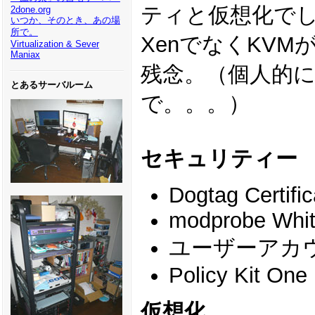
ティと仮想化で
2done.org
いつか、そのとき、あの場
所で。
XenでなくKV
Virtualization & Sever
Maniax
残念。（個人的に
とあるサーバルーム
で。。。）
セキュリティー
Dogtag Certifi
modprobe White
ユーザーアカ
Policy Kit One
仮想化