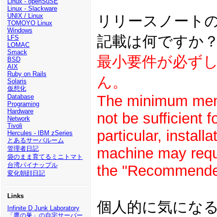
Linux - openSuSE
Linux - Slackware
UNIX / Linux
リリースノート
TOMOYO Linux
Windows
記載は何ですか
LFS
LOMAC
Smack
最小要件が必ず
BSD
AIX
Ruby on Rails
ん。
Solaris
仮想化
The minimum mem
Database
Programing
Hardware
not be sufficient fo
Network
Tivoli
particular, installa
Hercules - IBM zSeries
とあるサーバルーム
machine may requ
管理者日記
袋のまま育てるミニトマト
台湾パイナップル
the "Recommende
変化朝顔日記
Links
個人的に気にな
Infinite D Junk Laboratory
「鷹の巣」の自宅サーバー