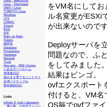
Linux - openSuSE
をVM名にしてお
Linux - Slackware
UNIX / Linux
TOMOYO Linux
ル名変更がESX
Windows
LFS
LOMAC
が出来ないので
Smack
BSD
AIX
Ruby on Rails
Solaris
Deployサー
仮想化
Database
Programing
問題なので、ふと
Hardware
Network
Tivoli
をしてみました
Hercules - IBM zSeries
とあるサーバルーム
結果はビンゴ。
管理者日記
袋のまま育てるミニトマト
台湾パイナップル
ovfエクスポー
変化朝顔日記
付けると、VM名
Links
OS毎でovfフ
Infinite D Junk Laboratory
「鷹の巣」の自宅サーバー