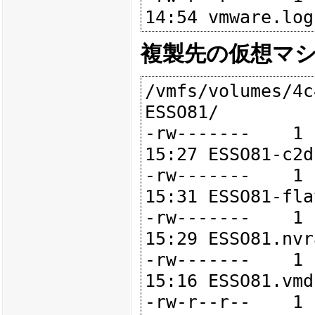
複製先の仮想マ
/vmfs/volumes/4c
ESSO81/

-rw-------    1 
15:27 ESSO81-c2d
-rw-------    1 
15:31 ESSO81-fla
-rw-------    1 
15:29 ESSO81.nvra
-rw-------    1 
15:16 ESSO81.vmdk
-rw-r--r--    1 