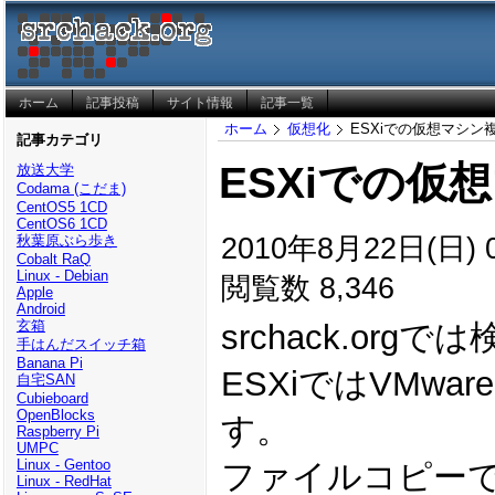
ホーム
記事投稿
サイト情報
記事一覧
ホーム
仮想化
ESXiでの仮想マシン
記事カテゴリ
ESXiでの仮
放送大学
Codama (こだま)
CentOS5 1CD
CentOS6 1CD
2010年8月22日(日) 0
秋葉原ぶら歩き
Cobalt RaQ
Linux - Debian
閲覧数 8,346
Apple
Android
玄箱
srchack.o
手はんだスイッチ箱
Banana Pi
ESXiではVMwa
自宅SAN
Cubieboard
OpenBlocks
す。
Raspberry Pi
UMPC
Linux - Gentoo
ファイルコピー
Linux - RedHat