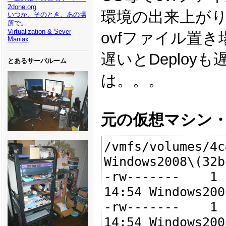
2done.org
環境の出来上がり
いつか、そのとき、あの場
所で。
Virtualization & Sever
ovfファイル置
Maniax
遅いとDeploy
とあるサーバルーム
は。。。
元の仮想マシン
/vmfs/volumes/4c
Windows2008\(32b
-rw-------    1 
14:54 Windows200
-rw-------    1 
14:54 Windows200