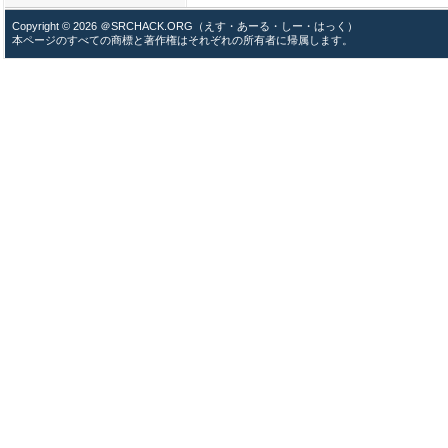
Copyright © 2026 ＠SRCHACK.ORG（えす・あーる・しー・はっく）
本ページのすべての商標と著作権はそれぞれの所有者に帰属します。