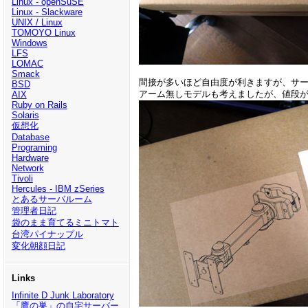
Linux - openSuSE
Linux - Slackware
UNIX / Linux
TOMOYO Linux
Windows
LFS
LOMAC
Smack
間接が多いほど自由度が利きますが、サー
BSD
アーム無しモデルも考えましたが、値段
AIX
Ruby on Rails
Solaris
仮想化
Database
Programing
Hardware
Network
Tivoli
Hercules - IBM zSeries
とあるサーバルーム
管理者日記
袋のまま育てるミニトマト
台湾パイナップル
変化朝顔日記
Links
Infinite D Junk Laboratory
「鷹の巣」の自宅サーバー