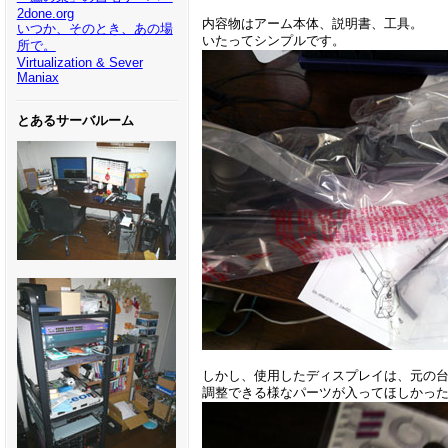
2done.org
内容物はアーム本体、説明書、工具。
いつか、そのとき、あの場
いたってシンプルです。
所で。
Virtualization & Sever
Maniax
とあるサーバルーム
しかし、使用したディスプレイは、元の台
調整できる様なパーツが入ってほしかっ