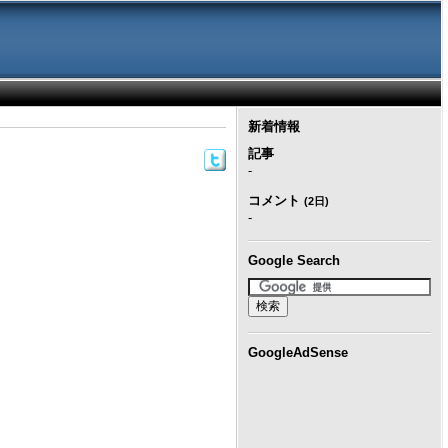
新着情報
記事
-
コメント
(2日)
-
Google Search
GoogleAdSense