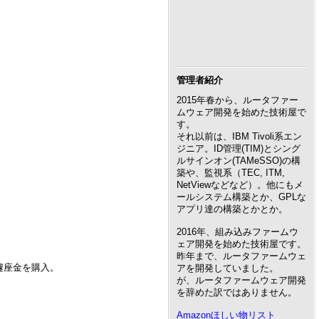
管理者紹介
2015年春から、ルータファー
ムウェア開発を始めた技術屋で
す。
それ以前は、IBM Tivoli系エン
ジニア。ID管理(TIM)とシング
ルサインオン(TAMeSSO)の構
築や、監視系（TEC, ITM,
NetViewなどなど）。他にもメ
ールシステム構築とか、GPLな
アプリ達の構築とかとか。
2016年、組み込みファームウ
ェア開発を始めた技術屋です。
昨年まで、ルータファームウェ
遽座金を購入。
アを開発していました。
が、ルータファームウェア開発
を辞めた訳ではありません。
Amazonほしい物リスト