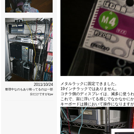
メタルラックに固定できました。
2011/10/24
19インチラックではありません。
整理中なのもあり映ってるのは一部
コチラ側のディスプレイは、滅多に使う
分だけですがねw
これで、宙に浮いてる感じでなかなかに
キーボードは膝において操作になります