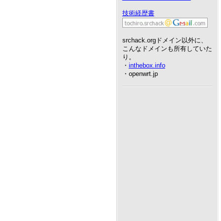
技術経歴書
srchack.orgドメイン以外に、
こんなドメインも所有していた
り。
・
inthebox.info
・openwrt.jp