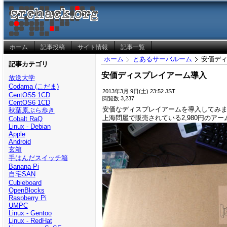
ホーム
記事投稿
サイト情報
記事一覧
ホーム
とあるサーバルーム
安価デ
記事カテゴリ
安価ディスプレイアーム導入
放送大学
Codama (こだま)
2013年3月 9日(土) 23:52 JST
CentOS5 1CD
閲覧数 3,237
CentOS6 1CD
安価なディスプレイアームを導入してみ
秋葉原ぶら歩き
上海問屋で販売されている2,980円のアー
Cobalt RaQ
Linux - Debian
Apple
Android
玄箱
手はんだスイッチ箱
Banana Pi
自宅SAN
Cubieboard
OpenBlocks
Raspberry Pi
UMPC
Linux - Gentoo
Linux - RedHat